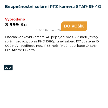
Bezpečnostní solární PTZ kamera STAR-69 4G
Vyprodáno
3 999 Kč
DO KOŠÍKU
3 305 Kč bez DPH
Otočná venkovní kamera, 4G připojení přes SIM kartu, trvalý
solární provoz, obraz FHD 1080p, úhel záběru 107°, baterie 10
000 mAh, voděodolnost IP66, noční vidění, aplikace O-KAM
Pro, MicroSD karta...
top