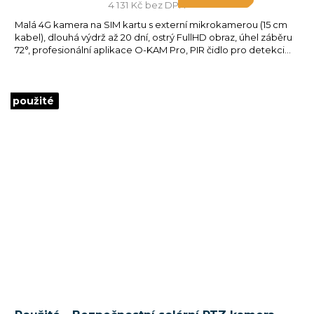
4 131 Kč bez DPH
Malá 4G kamera na SIM kartu s externí mikrokamerou (15 cm
kabel), dlouhá výdrž až 20 dní, ostrý FullHD obraz, úhel záběru
72°, profesionální aplikace O-KAM Pro, PIR čidlo pro detekci...
použité