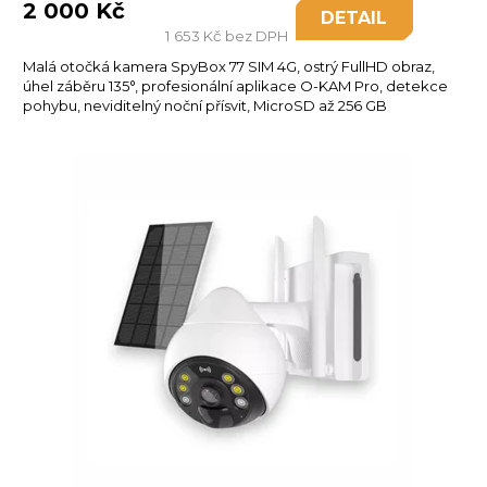
2 000 Kč
DETAIL
1 653 Kč bez DPH
Malá otočká kamera SpyBox 77 SIM 4G, ostrý FullHD obraz,
úhel záběru 135°, profesionální aplikace O-KAM Pro, detekce
pohybu, neviditelný noční přísvit, MicroSD až 256 GB