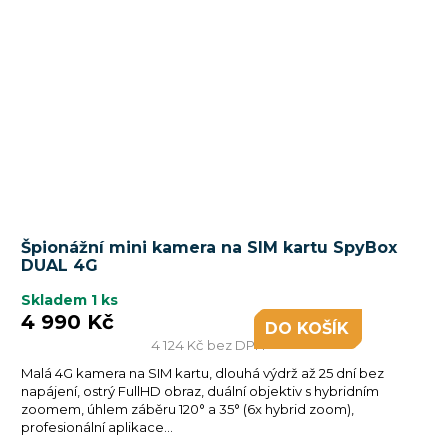
Špionážní mini kamera na SIM kartu SpyBox
DUAL 4G
Skladem
1 ks
4 990 Kč
DO KOŠÍKU
4 124 Kč bez DPH
Malá 4G kamera na SIM kartu, dlouhá výdrž až 25 dní bez
napájení, ostrý FullHD obraz, duální objektiv s hybridním
zoomem, úhlem záběru 120° a 35° (6x hybrid zoom),
profesionální aplikace...