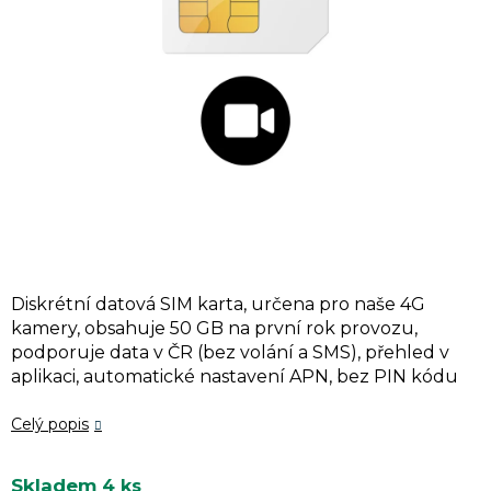
hvězdiček.
Diskrétní datová SIM karta, určena pro naše 4G
kamery, obsahuje 50 GB na první rok provozu,
podporuje data v ČR (bez volání a SMS), přehled v
aplikaci, automatické nastavení APN, bez PIN kódu
Celý popis
Skladem
4 ks