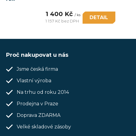
1 400 Kč
/ ks
DETAIL
1 157 Kč bez DPH
Měrná
cena:
Z
á
Proč nakupovat u nás
p
Jsme česká firma
a
t
Vlastní výroba
í
Na trhu od roku 2014
Prodejna v Praze
Doprava ZDARMA
Velké skladové zásoby