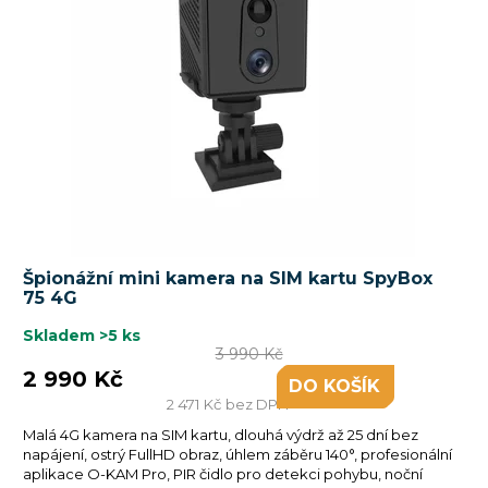
Průměrné
Špionážní mini kamera na SIM kartu SpyBox
hodnocení
75 4G
produktu
je
Skladem
>5 ks
3 990 Kč
5,0
2 990 Kč
z
DO KOŠÍKU
2 471 Kč bez DPH
5
hvězdiček.
Malá 4G kamera na SIM kartu, dlouhá výdrž až 25 dní bez
napájení, ostrý FullHD obraz, úhlem záběru 140°, profesionální
aplikace O-KAM Pro, PIR čidlo pro detekci pohybu, noční