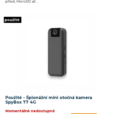
přísvit, MicroSD až...
použité
Použité - Špionážní mini otočná kamera
SpyBox 77 4G
Momentálně nedostupné