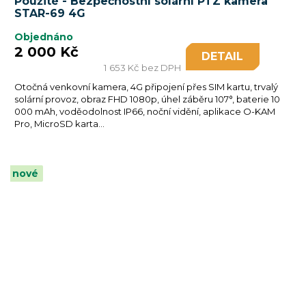
Použité - Bezpečnostní solární PTZ kamera
STAR-69 4G
Objednáno
2 000 Kč
DETAIL
1 653 Kč bez DPH
Otočná venkovní kamera, 4G připojení přes SIM kartu, trvalý
solární provoz, obraz FHD 1080p, úhel záběru 107°, baterie 10
000 mAh, voděodolnost IP66, noční vidění, aplikace O-KAM
Pro, MicroSD karta...
nové