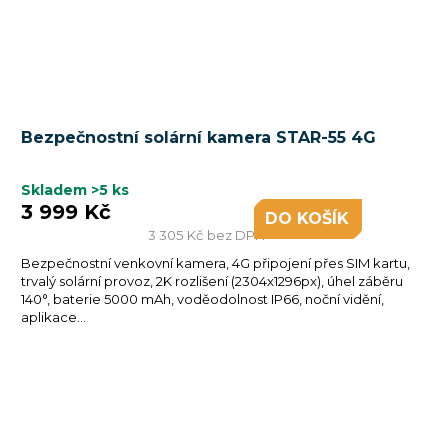
Bezpečnostní solární kamera STAR-55 4G
Skladem
>5 ks
3 999 Kč
DO KOŠÍKU
3 305 Kč bez DPH
Bezpečnostní venkovní kamera, 4G připojení přes SIM kartu,
trvalý solární provoz, 2K rozlišení (2304x1296px), úhel záběru
140°, baterie 5000 mAh, voděodolnost IP66, noční vidění,
aplikace...