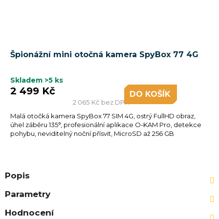
Špionážní mini otočná kamera SpyBox 77 4G
Skladem
>5 ks
2 499 Kč
DO KOŠÍKU
2 065 Kč bez DPH
Malá otočká kamera SpyBox 77 SIM 4G, ostrý FullHD obraz,
úhel záběru 135°, profesionální aplikace O-KAM Pro, detekce
pohybu, neviditelný noční přísvit, MicroSD až 256 GB
Popis
Parametry
Hodnocení