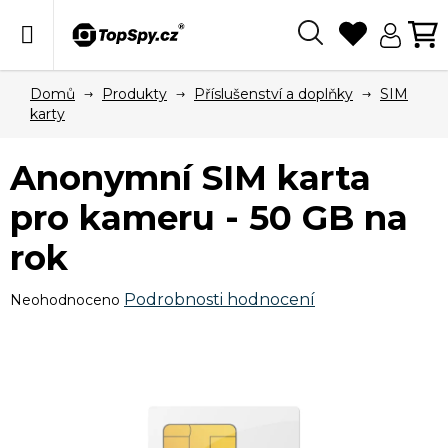
Přejít
na
obsah
Hledat
N
KO
Domů
Produkty
Příslušenství a doplňky
SIM
karty
Anonymní SIM karta
pro kameru - 50 GB na
rok
Průměrné
Podrobnosti hodnocení
Neohodnoceno
hodnocení
produktu
je
0,0
z
5