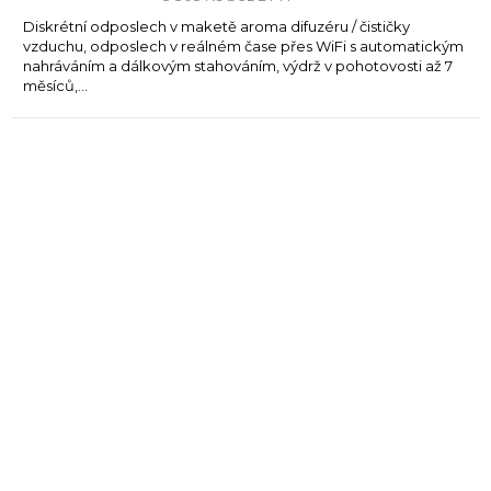
Diskrétní odposlech v maketě aroma difuzéru / čističky
vzduchu, odposlech v reálném čase přes WiFi s automatickým
nahráváním a dálkovým stahováním, výdrž v pohotovosti až 7
měsíců,...
Průměrné