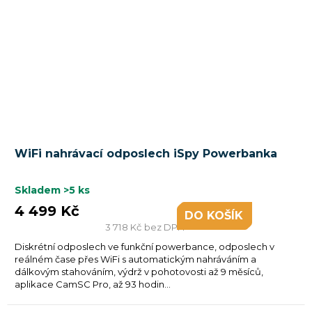
Průměrné
WiFi nahrávací odposlech iSpy Powerbanka
hodnocení
produktu
je
Skladem
>5 ks
5,0
4 499 Kč
DO KOŠÍKU
z
3 718 Kč bez DPH
5
Diskrétní odposlech ve funkční powerbance, odposlech v
hvězdiček.
reálném čase přes WiFi s automatickým nahráváním a
dálkovým stahováním, výdrž v pohotovosti až 9 měsíců,
aplikace CamSC Pro, až 93 hodin...