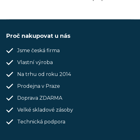
u
Z
á
Proč nakupovat u nás
p
Jsme česká firma
a
t
Vlastní výroba
í
Na trhu od roku 2014
Prodejna v Praze
Doprava ZDARMA
Velké skladové zásoby
Technická podpora