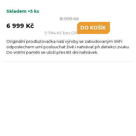
Skladem
>5 ks
8 999 Kč
6 999 Kč
DO KOŠÍKU
5 784 Kč bez DPH
Originální prodlužovačka naší výroby se zabudovaným WiFi
odposlechem umí poslouchat živě i nahrávat při detekci zvuku.
Do vnitřní paměti se uloží přes 83 dní nahrávek.