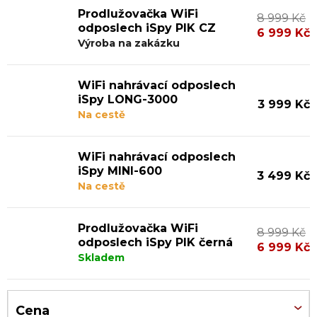
V
Prodlužovačka WiFi
8 999 Kč
ý
odposlech iSpy PIK CZ
6 999 Kč
p
Výroba na zakázku
i
WiFi nahrávací odposlech
s
iSpy LONG-3000
3 999 Kč
p
Na cestě
r
o
WiFi nahrávací odposlech
iSpy MINI-600
d
3 499 Kč
Na cestě
u
k
Prodlužovačka WiFi
8 999 Kč
t
odposlech iSpy PIK černá
6 999 Kč
Skladem
ů
Cena