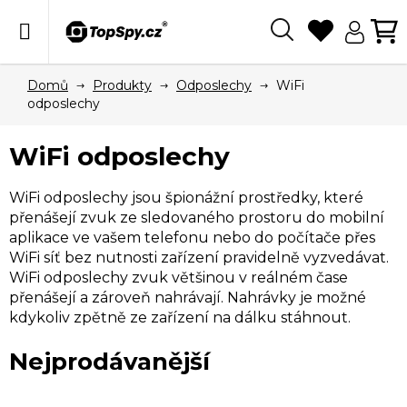
Přejít
na
obsah
Hledat
N
KO
Domů
Produkty
Odposlechy
WiFi
odposlechy
WiFi odposlechy
WiFi odposlechy jsou špionážní prostředky,
které
přenášejí zvuk ze sledovaného prostoru do mobilní
aplikace ve vašem telefonu nebo do počítače přes
WiFi síť bez nutnosti zařízení pravidelně vyzvedávat.
WiFi odposlechy zvuk většinou
v
reálném čase
přenášejí a zároveň nahrávají. Nahrávky je možné
kdykoliv zpětně ze zařízení na dálku stáhnout.
Nejprodávanější