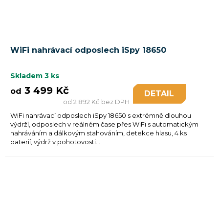
WiFi nahrávací odposlech iSpy 18650
Skladem
3 ks
3 499 Kč
od
DETAIL
od 2 892 Kč bez DPH
WiFi nahrávací odposlech iSpy 18650 s extrémně dlouhou
výdrží, odposlech v reálném čase přes WiFi s automatickým
nahráváním a dálkovým stahováním, detekce hlasu, 4 ks
baterií, výdrž v pohotovosti...