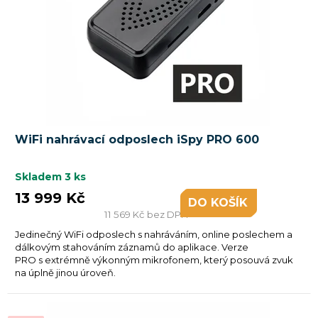
r
o
d
u
k
t
ů
WiFi nahrávací odposlech iSpy PRO 600
Skladem
3 ks
13 999 Kč
DO KOŠÍKU
11 569 Kč bez DPH
Jedinečný WiFi odposlech s nahráváním, online poslechem a
dálkovým stahováním záznamů do aplikace. Verze
PRO s extrémně výkonným mikrofonem, který posouvá zvuk
na úplně jinou úroveň.