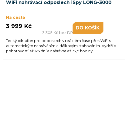
WiFi nahrávací odposlech iSpy LONG-3000
hodnocení
produktu
je
Na cestě
5,0
3 999 Kč
DO KOŠÍKU
z
3 305 Kč bez DPH
5
Tenký diktafon pro odposlech v reálném čase přes WiFi s
hvězdiček.
automatickým nahráváním a dálkovým stahováním. Vydrží v
pohotovosti až 125 dní a nahrávat až 37,5 hodiny.