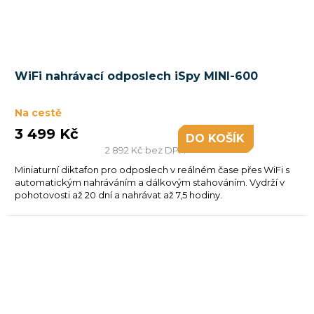
Průměrné
WiFi nahrávací odposlech iSpy MINI-600
hodnocení
produktu
je
Na cestě
5,0
3 499 Kč
DO KOŠÍKU
z
2 892 Kč bez DPH
5
Miniaturní diktafon pro odposlech v reálném čase přes WiFi s
hvězdiček.
automatickým nahráváním a dálkovým stahováním. Vydrží v
pohotovosti až 20 dní a nahrávat až 7,5 hodiny.