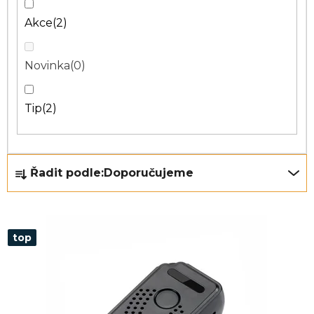
Akce
2
Novinka
0
Tip
2
Ř
Řadit podle:
Doporučujeme
a
z
e
top
n
í
p