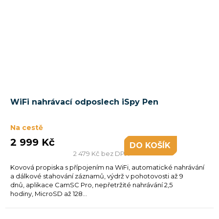
WiFi nahrávací odposlech iSpy Pen
Na cestě
2 999 Kč
DO KOŠÍKU
2 479 Kč bez DPH
Kovová propiska s přípojením na WiFi, automatické nahrávání
a dálkové stahování záznamů, výdrž v pohotovosti až 9
dnů, aplikace CamSC Pro, nepřetržité nahrávání 2,5
hodiny, MicroSD až 128...