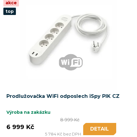
akce
top
Prodlužovačka WiFi odposlech iSpy PIK CZ
Výroba na zakázku
8 999 Kč
6 999 Kč
DETAIL
5 784 Kč bez DPH