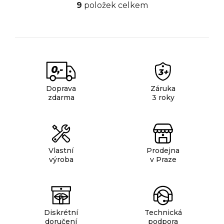
9
položek celkem
O
v
l
á
d
a
c
Doprava
Záruka
í
zdarma
3 roky
p
r
v
k
Vlastní
Prodejna
y
výroba
v Praze
v
ý
p
i
Diskrétní
Technická
s
doručení
podpora