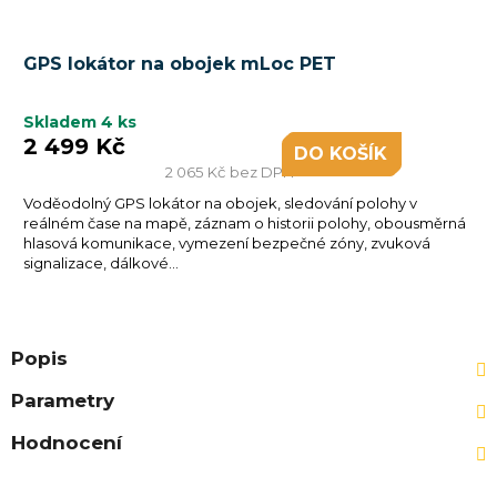
GPS lokátor na obojek mLoc PET
Skladem
4 ks
2 499 Kč
DO KOŠÍKU
2 065 Kč bez DPH
Voděodolný GPS lokátor na obojek, sledování polohy v
reálném čase na mapě, záznam o historii polohy, obousměrná
hlasová komunikace, vymezení bezpečné zóny, zvuková
signalizace, dálkové...
Popis
Parametry
Hodnocení