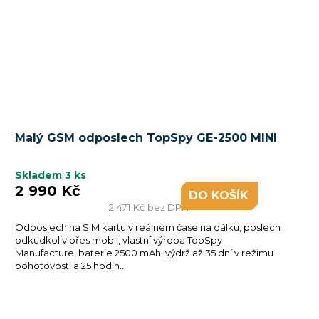
Malý GSM odposlech TopSpy GE-2500 MINI
Skladem
3 ks
2 990 Kč
DO KOŠÍKU
2 471 Kč bez DPH
Odposlech na SIM kartu v reálném čase na dálku, poslech
odkudkoliv přes mobil, vlastní výroba TopSpy
Manufacture, baterie 2500 mAh, výdrž až 35 dní v režimu
pohotovosti a 25 hodin...