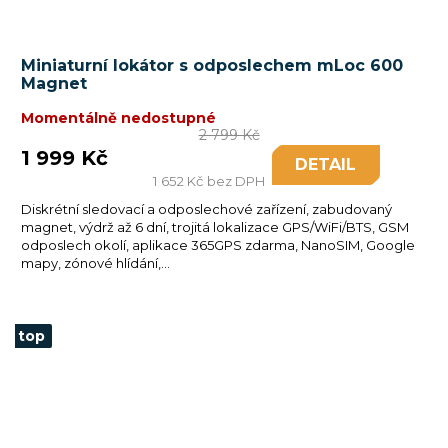
Miniaturní lokátor s odposlechem mLoc 600
Magnet
Momentálně nedostupné
2 799 Kč
1 999 Kč
DETAIL
1 652 Kč bez DPH
Diskrétní sledovací a odposlechové zařízení, zabudovaný
magnet, výdrž až 6 dní, trojitá lokalizace GPS/WiFi/BTS, GSM
odposlech okolí, aplikace 365GPS zdarma, NanoSIM, Google
mapy, zónové hlídání,...
top