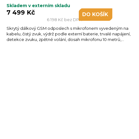
Skladem v externím skladu
7 499 Kč
DO KOŠÍKU
6 198 Kč bez DPH
Skrytý dálkový GSM odposlech s mikrofonem vyvedeným na
kabelu, čistý zvuk, výdrž podle externí baterie, trvalé napájení,
detekce zvuku, zpětné volání, dosah mikrofonu 10 metrů,...