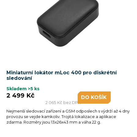
Průměrné
Miniaturní lokátor mLoc 400 pro diskrétní
hodnocení
sledování
produktu
je
Skladem
>5 ks
2 499 Kč
5,0
DO KOŠÍKU
z
2 065 Kč bez DPH
5
Nejmenší sledovací zařízení a GSM odposlech s výdrží až 4 dny
hvězdiček.
provozu se vejde kamkoliv. Trojitá lokalizace a aplikace
zdarma. Rozměry jsou 13x26x43 mm a váha 22 g.