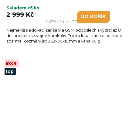
Skladem
>5 ks
2 999 Kč
DO KOŠÍKU
2 479 Kč bez DPH
Nejmenší sledovací zařízení a GSM odposlech s výdrží až 8
dní provozu se vejde kamkoliv. Trojitá lokalizace a aplikace
zdarma. Rozměry jsou 53x30x15 mm a váha 30 g.
akce
top