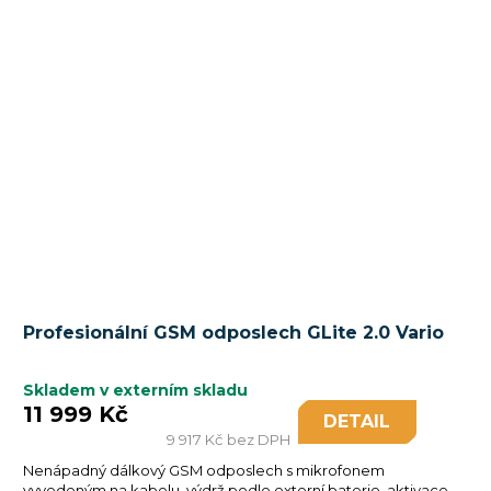
Profesionální GSM odposlech GLite 2.0 Vario
Skladem v externím skladu
11 999 Kč
DETAIL
9 917 Kč bez DPH
Nenápadný dálkový GSM odposlech s mikrofonem
vyvedeným na kabelu, výdrž podle externí baterie, aktivace