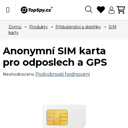
Přejít
na
obsah
Hledat
N
KO
Domů
Produkty
Příslušenství a doplňky
SIM
karty
Anonymní SIM karta
pro odposlech a GPS
Průměrné
Podrobnosti hodnocení
Neohodnoceno
hodnocení
produktu
je
0,0
z
5
hvězdiček.