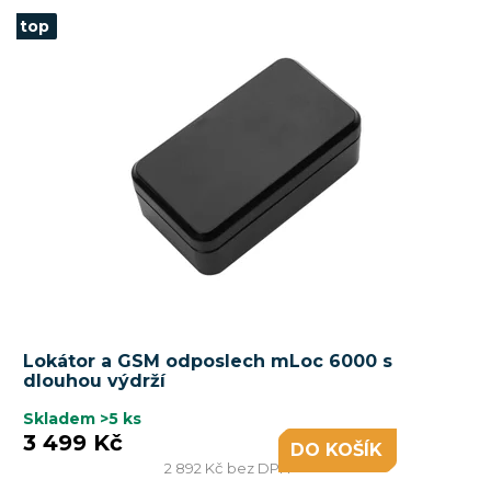
top
Lokátor a GSM odposlech mLoc 6000 s
dlouhou výdrží
Skladem
>5 ks
3 499 Kč
DO KOŠÍKU
2 892 Kč bez DPH