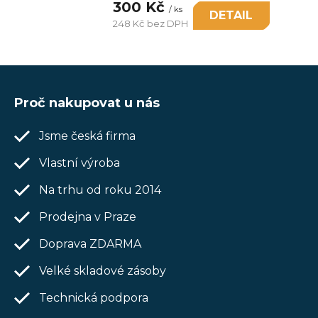
300 Kč
/ ks
DETAIL
248 Kč bez DPH
Měrná
cena:
Z
á
Proč nakupovat u nás
p
Jsme česká firma
a
t
Vlastní výroba
í
Na trhu od roku 2014
Prodejna v Praze
Doprava ZDARMA
Velké skladové zásoby
Technická podpora