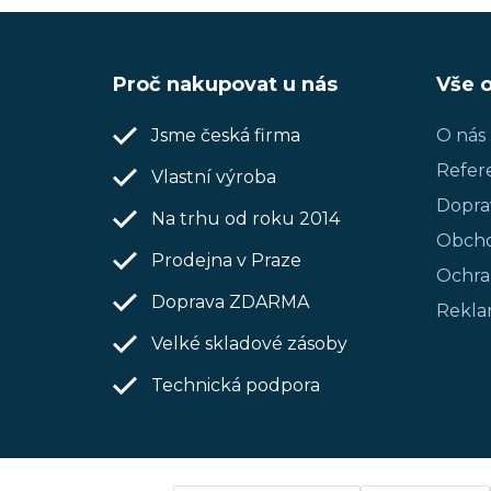
Z
Proč nakupovat u nás
Vše 
á
p
Jsme česká firma
O nás
Refer
a
Vlastní výroba
Dopra
Na trhu od roku 2014
t
Obcho
Prodejna v Praze
í
Ochra
Doprava ZDARMA
Rekla
Velké skladové zásoby
Technická podpora