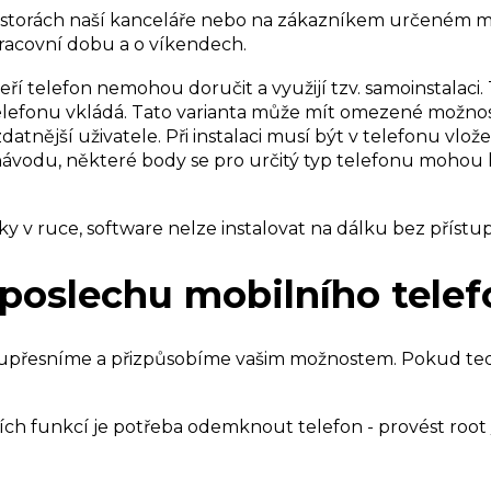
 prostorách naší kanceláře nebo na zákazníkem určeném 
pracovní dobu a o víkendech.
kteří telefon nemohou doručit a využijí tzv. samoinstalac
o telefonu vkládá. Tato varianta může mít omezené možnos
atnější uživatele. Při instalaci musí být v telefonu vlože
vodu, některé body se pro určitý typ telefonu mohou li
ky v ruce, software nelze instalovat na dálku bez přístu
dposlechu mobilního tele
 upřesníme a přizpůsobíme vašim možnostem. Pokud tedy
funkcí je potřeba odemknout telefon - provést root / jai