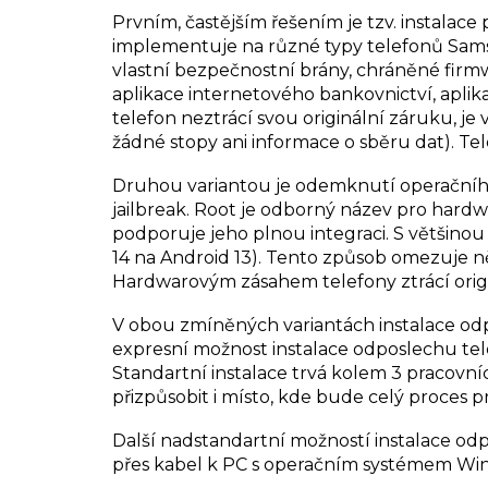
Prvním, častějším řešením je tzv. instalace
implementuje na různé typy telefonů Samsu
vlastní bezpečnostní brány, chráněné firmwa
aplikace internetového bankovnictví, apli
telefon neztrácí svou originální záruku, j
žádné stopy ani informace o sběru dat). Te
Druhou variantou je odemknutí operačního
jailbreak. Root je odborný název pro hard
podporuje jeho plnou integraci. S většino
14 na Android 13). Tento způsob omezuje n
Hardwarovým zásahem telefony ztrácí orig
V obou zmíněných variantách instalace od
expresní možnost instalace odposlechu tele
Standartní instalace trvá kolem 3 pracovní
přizpůsobit i místo, kde bude celý proces 
Další nadstandartní možností instalace odpo
přes kabel k PC s operačním systémem Windo