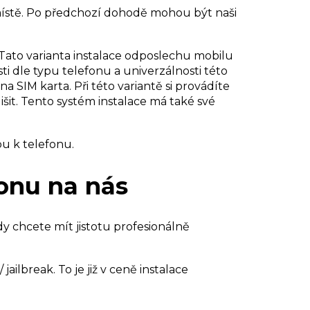
místě. Po předchozí dohodě mohou být naši
i. Tato varianta instalace odposlechu mobilu
ti dle typu telefonu a univerzálnosti této
na SIM karta. Při této variantě si provádíte
šit. Tento systém instalace má také své
pu k telefonu.
fonu na nás
 chcete mít jistotu profesionálně
lbreak. To je již v ceně instalace