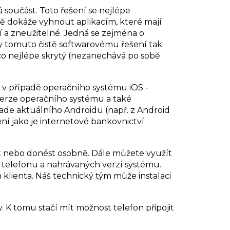
á součást. Toto řešení se nejlépe
ě dokáže vyhnout aplikacím, které mají
ní a zneužitelné. Jedná se zejména o
y tomuto čistě softwarovému řešení tak
 co nejlépe skrytý (nezanechává po sobě
 v případě operačního systému iOS -
verze operačního systému a také
rade aktuálního Androidu (např. z Android
í jako je internetové bankovnictví.
t nebo donést osobně. Dále můžete využít
í telefonu a nahrávaných verzí systému.
 klienta. Náš technický tým může instalaci
. K tomu stačí mít možnost telefon připojit