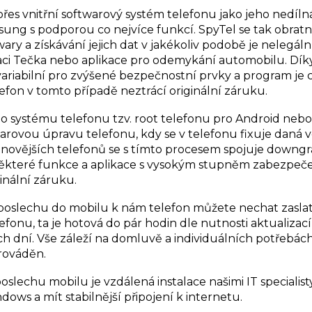
 přes vnitřní softwarový systém telefonu jako jeho nedíln
ng s podporou co nejvíce funkcí. SpyTel se tak obratn
ry a získávání jejich dat v jakékoliv podobě je nelegál
kaci Tečka nebo aplikace pro odemykání automobilu. Dík
e variabilní pro zvýšené bezpečnostní prvky a program je
lefon v tomto případě neztrácí originální záruku.
 systému telefonu tzv. root telefonu pro Android nebo
warovou úpravu telefonu, kdy se v telefonu fixuje daná 
u novějších telefonů se s tímto procesem spojuje downg
ěkteré funkce a aplikace s vysokým stupněm zabezpečen
inální záruku.
poslechu do mobilu k nám telefon můžete nechat zasla
fonu, ta je hotová do pár hodin dle nutnosti aktualizac
ch dní. Vše záleží na domluvě a individuálních potřebách
prováděn.
slechu mobilu je vzdálená instalace našimi IT specialisty
ws a mít stabilnější připojení k internetu.