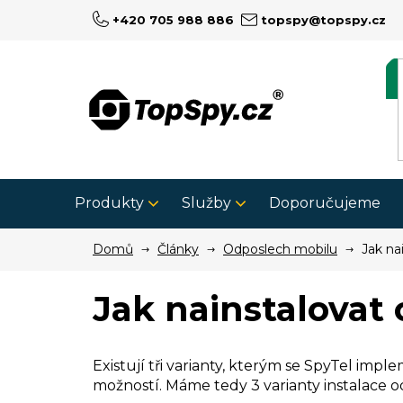
Přejít
+420 705 988 886
topspy@topspy.cz
na
obsah
Produkty
Služby
Doporučujeme
Domů
Články
Odposlech mobilu
Jak na
Jak nainstalovat
Existují tři varianty, kterým se SpyTel im
možností. Máme tedy 3 varianty instalace 