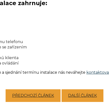
alace zahrnuje:
ému telefonu
 se zařízením
ků klienta
a ovládání
n a sjednání termínu instalace nás neváhejte
kontaktova
PŘEDCHOZÍ ČLÁNEK
DALŠÍ ČLÁNEK