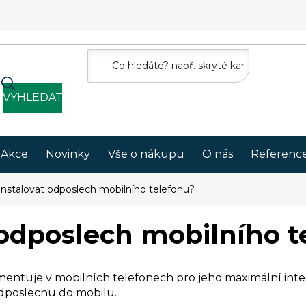
VYHLEDAT
Akce
Novinky
Vše o nákupu
O nás
Referenc
instalovat odposlech mobilního telefonu?
 odposlech mobilního t
plementuje v mobilních telefonech pro jeho maximální in
odposlechu do mobilu.