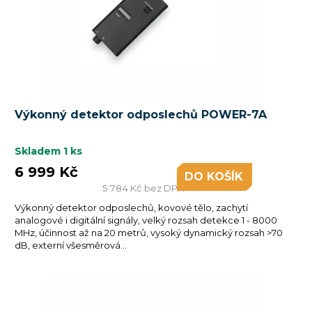
Výkonný detektor odposlechů POWER-7A
Skladem
1 ks
6 999 Kč
DO KOŠÍKU
5 784 Kč bez DPH
Výkonný detektor odposlechů, kovové tělo, zachytí
analogové i digitální signály, velký rozsah detekce 1 - 8000
MHz, účinnost až na 20 metrů, vysoký dynamický rozsah >70
dB, externí všesměrová...