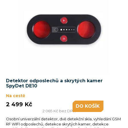
Detektor odposlechů a skrytých kamer
SpyDet DE10
Na cestě
2 499 Kč
DO KOŠÍKU
2 065 Kč bez DPH
Osobní univerzální detektor, dvě detekční skla, vyhledání GSM
RF WIFI odposlechů, detekce skrytých kamer, detekce