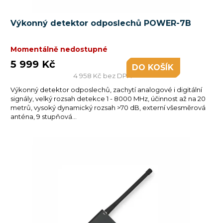
Výkonný detektor odposlechů POWER-7B
Momentálně nedostupné
5 999 Kč
DO KOŠÍKU
4 958 Kč bez DPH
Výkonný detektor odposlechů, zachytí analogové i digitální
signály, velký rozsah detekce 1 - 8000 MHz, účinnost až na 20
metrů, vysoký dynamický rozsah >70 dB, externí všesměrová
anténa, 9 stupňová...