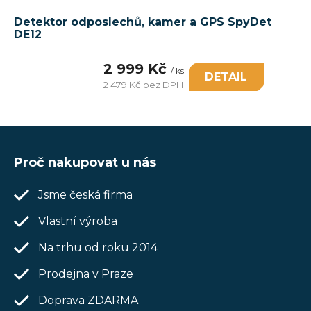
Detektor odposlechů, kamer a GPS SpyDet
DE12
2 999 Kč
/ ks
DETAIL
2 479 Kč bez DPH
Měrná
cena:
Z
á
Proč nakupovat u nás
p
Jsme česká firma
a
t
Vlastní výroba
í
Na trhu od roku 2014
Prodejna v Praze
Doprava ZDARMA