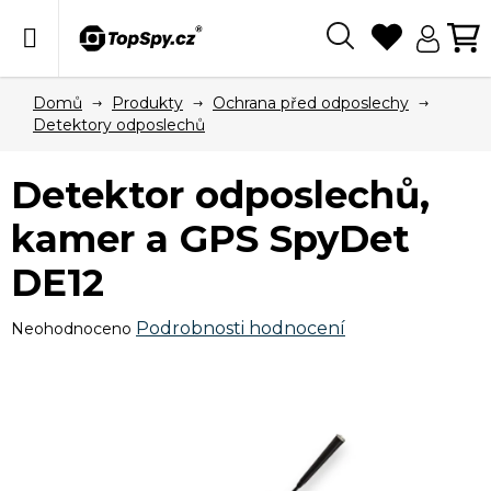
Přejít
na
obsah
Hledat
N
KO
Domů
Produkty
Ochrana před odposlechy
Detektory odposlechů
Detektor odposlechů,
kamer a GPS SpyDet
DE12
Průměrné
Podrobnosti hodnocení
Neohodnoceno
hodnocení
produktu
je
0,0
z
5