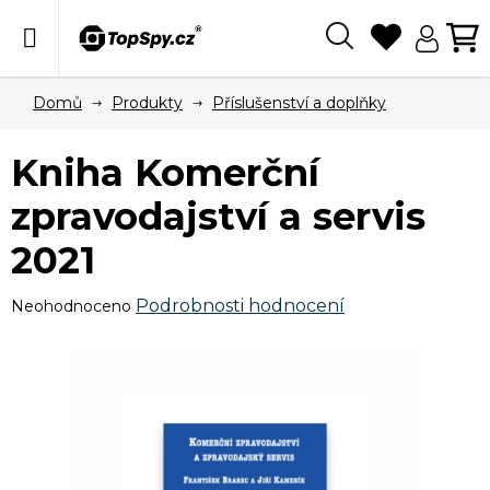
Přejít
na
obsah
Hledat
N
KO
Domů
Produkty
Příslušenství a doplňky
Kniha Komerční
zpravodajství a servis
2021
Průměrné
Podrobnosti hodnocení
Neohodnoceno
hodnocení
produktu
je
0,0
z
5
hvězdiček.