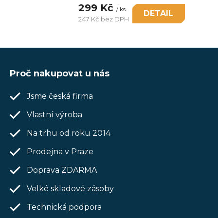
299 Kč
/ ks
DETAIL
247 Kč bez DPH
Měrná
cena:
Z
á
Proč nakupovat u nás
p
Jsme česká firma
a
t
Vlastní výroba
í
Na trhu od roku 2014
Prodejna v Praze
Doprava ZDARMA
Velké skladové zásoby
Technická podpora