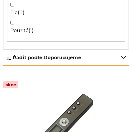
Tip
11
Použité
1
Ř
Řadit podle:
Doporučujeme
a
z
e
akce
n
í
p
r
o