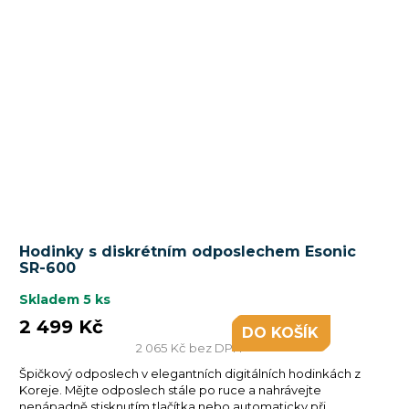
Průměrné
Hodinky s diskrétním odposlechem Esonic
hodnocení
SR-600
produktu
je
Skladem
5 ks
5,0
2 499 Kč
DO KOŠÍKU
z
2 065 Kč bez DPH
5
Špičkový odposlech v elegantních digitálních hodinkách z
hvězdiček.
Koreje. Mějte odposlech stále po ruce a nahrávejte
nenápadně stisknutím tlačítka nebo automaticky při