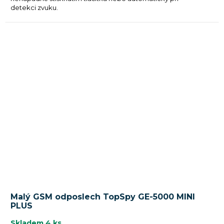
detekci zvuku.
Malý GSM odposlech TopSpy GE-5000 MINI
PLUS
Skladem
4 ks