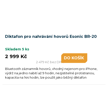
Diktafon pro nahrávání hovorů Esonic BR-20
Skladem
5 ks
2 999 Kč
DO KOŠÍKU
2 479 Kč bez DPH
Bluetooth záznamník hovorů, vhodný nejenom pro iPhone,
výdrž na jedno nabití až 9 hodin, nezjistitelné protistranou,
kapacita na 144 hodin, lze použít jako běžný diktafon