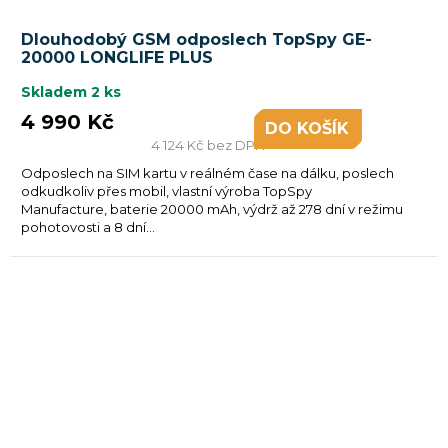
Dlouhodobý GSM odposlech TopSpy GE-
20000 LONGLIFE PLUS
Skladem
2 ks
4 990 Kč
DO KOŠÍKU
4 124 Kč bez DPH
Odposlech na SIM kartu v reálném čase na dálku, poslech
odkudkoliv přes mobil, vlastní výroba TopSpy
Manufacture, baterie 20000 mAh, výdrž až 278 dní v režimu
pohotovosti a 8 dní...