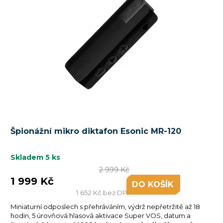
Špionážní mikro diktafon Esonic MR-120
Skladem
5 ks
2 999 Kč
1 999 Kč
DO KOŠÍKU
1 652 Kč bez DPH
Miniaturní odposlech s přehráváním, výdrž nepřetržitě až 18
hodin, 5 úrovňová hlasová aktivace Super VOS, datum a