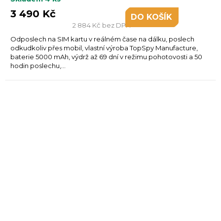
3 490 Kč
DO KOŠÍKU
2 884 Kč bez DPH
Odposlech na SIM kartu v reálném čase na dálku, poslech
odkudkoliv přes mobil, vlastní výroba TopSpy Manufacture,
baterie 5000 mAh, výdrž až 69 dní v režimu pohotovosti a 50
hodin poslechu,...