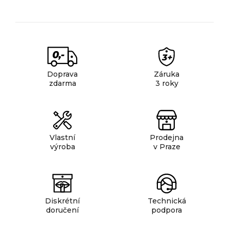
á
n
k
d
o
a
v
c
á
í
n
p
í
Doprava
Záruka
r
zdarma
3 roky
v
k
y
v
ý
Vlastní
Prodejna
výroba
v Praze
p
i
s
u
Diskrétní
Technická
doručení
podpora