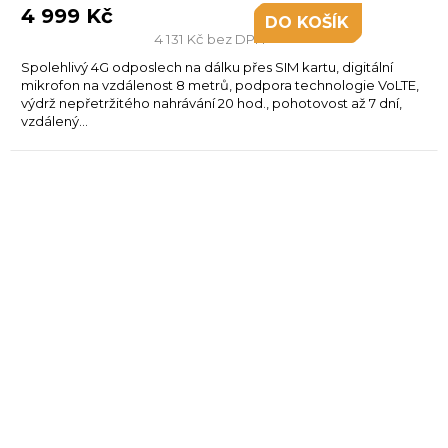
4 999 Kč
DO KOŠÍKU
4 131 Kč bez DPH
Spolehlivý 4G odposlech na dálku přes SIM kartu, digitální
mikrofon na vzdálenost 8 metrů, podpora technologie VoLTE,
výdrž nepřetržitého nahrávání 20 hod., pohotovost až 7 dní,
vzdálený...