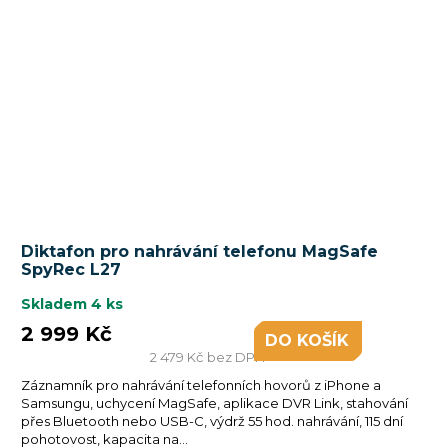
Průměrné
Diktafon pro nahrávání telefonu MagSafe
hodnocení
SpyRec L27
produktu
je
Skladem
4 ks
4,0
2 999 Kč
DO KOŠÍKU
z
2 479 Kč bez DPH
5
Záznamník pro nahrávání telefonních hovorů z iPhone a
hvězdiček.
Samsungu, uchycení MagSafe, aplikace DVR Link, stahování
přes Bluetooth nebo USB-C, výdrž 55 hod. nahrávání, 115 dní
pohotovost, kapacita na...