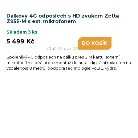
Dálkový 4G odposlech s HD zvukem Zetta
Z95E-M s ext. mikrofonem
Skladem
3 ks
5 499 Kč
DO KOŠÍKU
4 545 Kč bez DPH
Spolehlivý 4G odposlech na dálku přes SIM kartu, externí
mikrofon 1 m, ideální pro montáž do auta, digitální mikrofon na
vzdálenost 8 metrů, podpora technologie VoLTE, výdrž...