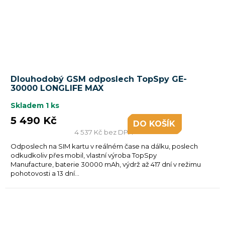
Dlouhodobý GSM odposlech TopSpy GE-
30000 LONGLIFE MAX
Skladem
1 ks
5 490 Kč
DO KOŠÍKU
4 537 Kč bez DPH
Odposlech na SIM kartu v reálném čase na dálku, poslech
odkudkoliv přes mobil, vlastní výroba TopSpy
Manufacture, baterie 30000 mAh, výdrž až 417 dní v režimu
pohotovosti a 13 dní...