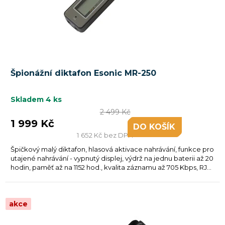
d
u
k
t
ů
Špionážní diktafon Esonic MR-250
Skladem
4 ks
2 499 Kč
1 999 Kč
DO KOŠÍKU
1 652 Kč bez DPH
Špičkový malý diktafon, hlasová aktivace nahrávání, funkce pro
utajené nahrávání - vypnutý displej, výdrž na jednu baterii až 20
hodin, paměť až na 1152 hod., kvalita záznamu až 705 Kbps, RJ...
akce