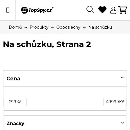
Přejít
na
obsah
Hledat
N
KO
Domů
Produkty
Odposlechy
Na schůzku
Na schůzku
, Strana 2
V
ý
Cena
p
i
699
Kč
49999
Kč
s
p
r
Značky