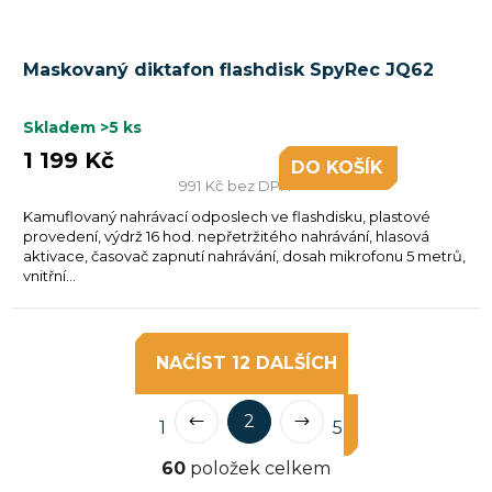
Maskovaný diktafon flashdisk SpyRec JQ62
Skladem
>5 ks
1 199 Kč
DO KOŠÍKU
991 Kč bez DPH
Kamuflovaný nahrávací odposlech ve flashdisku, plastové
provedení, výdrž 16 hod. nepřetržitého nahrávání, hlasová
aktivace, časovač zapnutí nahrávání, dosah mikrofonu 5 metrů,
vnitřní...
NAČÍST 12 DALŠÍCH
S
O
2
t
1
5
v
r
60
položek celkem
l
á