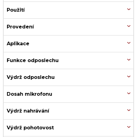
o
Použití
d
u
Provedení
k
t
Aplikace
ů
Funkce odposlechu
Výdrž odposlechu
Dosah mikrofonu
Výdrž nahrávání
Výdrž pohotovost