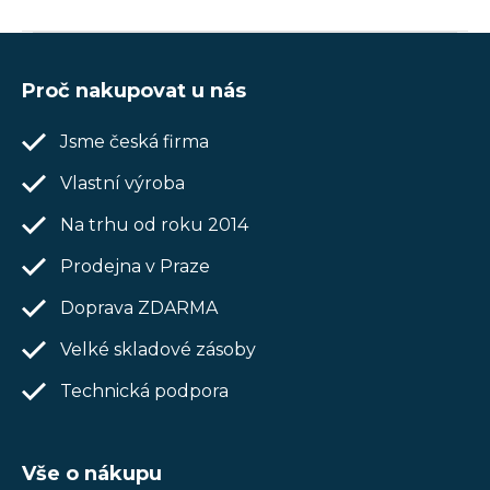
Z
á
Proč nakupovat u nás
p
Jsme česká firma
a
t
Vlastní výroba
í
Na trhu od roku 2014
Prodejna v Praze
Doprava ZDARMA
Velké skladové zásoby
Technická podpora
Vše o nákupu