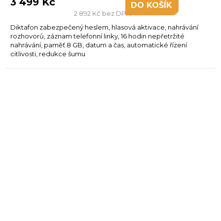
3 499 Kč
DO KOŠÍKU
2 892 Kč bez DPH
Diktafon zabezpečený heslem, hlasová aktivace, nahrávání
rozhovorů, záznam telefonní linky, 16 hodin nepřetržité
nahrávání, paměť 8 GB, datum a čas, automatické řízení
citlivosti, redukce šumu