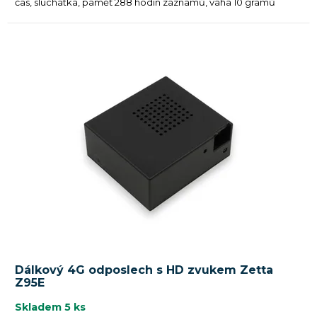
čas, sluchátka, paměť 288 hodin záznamů, váha 10 gramů
Dálkový 4G odposlech s HD zvukem Zetta
Z95E
Skladem
5 ks