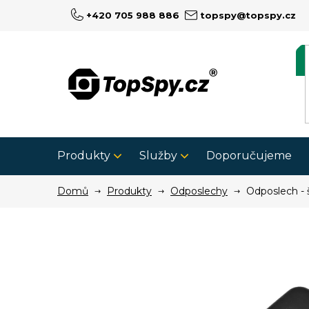
Přejít
+420 705 988 886
topspy@topspy.cz
na
obsah
Produkty
Služby
Doporučujeme
Domů
Produkty
Odposlechy
Odposlech - 