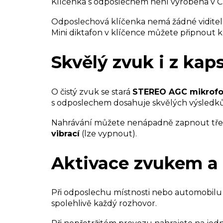
Klíčenka s odposlechem není vyrobena v Č
Odposlechová klíčenka nemá žádné viditel
Mini diktafon v klíčence můžete připnout ke
Skvělý zvuk i z kaps
O čistý zvuk se stará
STEREO AGC mikrofon
s odposlechem dosahuje skvělých výsledků i
Nahrávání můžete nenápadně zapnout třeba
vibrací
(lze vypnout).
Aktivace zvukem a 
Při odposlechu místnosti nebo automobilu 
spolehlivě každý rozhovor.