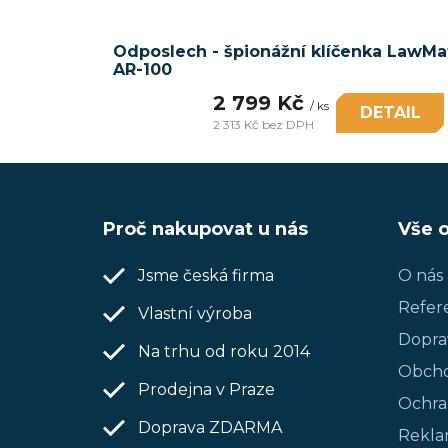
Odposlech - špionážní klíčenka LawMa
AR-100
2 799 Kč
/ ks
DETAIL
2 313 Kč bez DPH
Měrná
cena:
Z
Proč nakupovat u nás
Vše 
á
p
Jsme česká firma
O nás
Refer
a
Vlastní výroba
Dopra
Na trhu od roku 2014
t
Obcho
Prodejna v Praze
í
Ochra
Doprava ZDARMA
Rekla