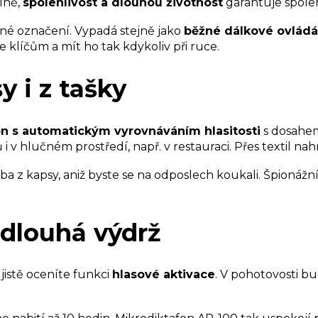
íně,
spolehlivost a dlouhou životnost
garantuje spoleh
né označení. Vypadá stejně jako
běžné dálkové ovládá
 klíčům a mít ho tak kdykoliv při ruce.
y i z tašky
 s automatickým vyrovnáváním hlasitosti
s dosahem
 v hlučném prostředí, např. v restauraci. Přes textil n
 z kapsy, aniž byste se na odposlech koukali. Špionážn
dlouhá výdrž
jistě oceníte funkci
hlasové aktivace
. V pohotovosti b