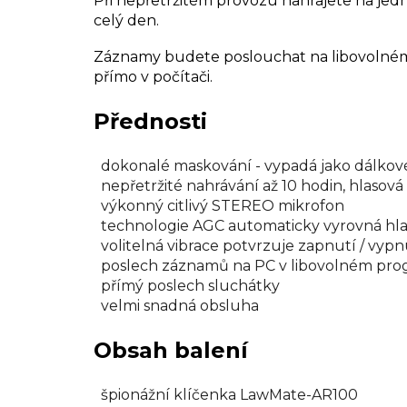
Při nepřetržitém provozu nahrajete na jedn
celý den.
Záznamy budete poslouchat na libovolném
přímo v počítači.
Přednosti
dokonalé maskování - vypadá jako dálkové
nepřetržité nahrávání až 10 hodin, hlasová
výkonný citlivý STEREO mikrofon
technologie AGC automaticky vyrovná hlas
volitelná vibrace potvrzuje zapnutí / vypn
poslech záznamů na PC v libovolném pr
přímý poslech sluchátky
velmi snadná obsluha
Obsah balení
špionážní klíčenka LawMate-AR100