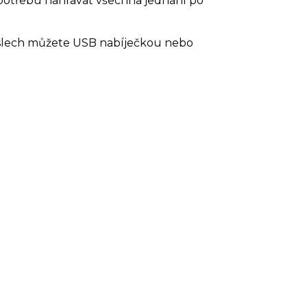
í potřebu nahrávat všechna jednání po
oslech můžete USB nabíječkou nebo