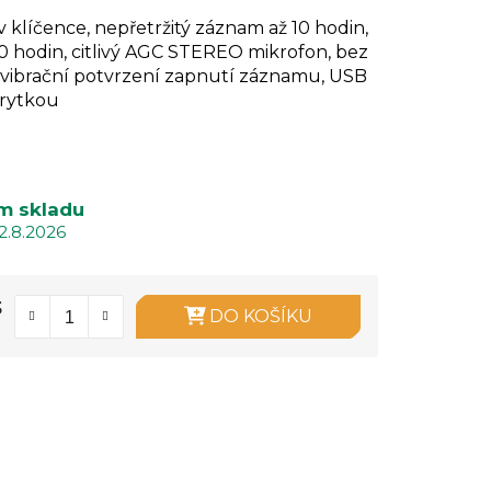
 klíčence, nepřetržitý záznam až 10 hodin,
50 hodin, citlivý AGC STEREO mikrofon, bez
, vibrační potvrzení zapnutí záznamu, USB
krytkou
m skladu
2.8.2026
s
DO KOŠÍKU