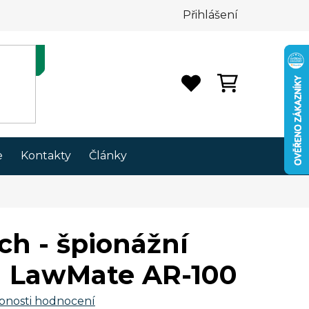
Přihlášení
NÁKUPNÍ
KOŠÍK
e
Kontakty
Články
ch - špionážní
a LawMate AR-100
bnosti hodnocení