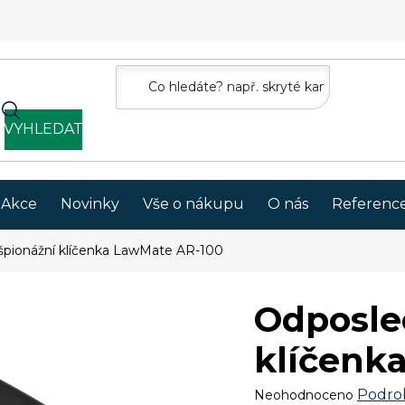
VYHLEDAT
Akce
Novinky
Vše o nákupu
O nás
Referenc
špionážní klíčenka LawMate AR-100
Odposle
klíčenk
Průměrné
Podro
Neohodnoceno