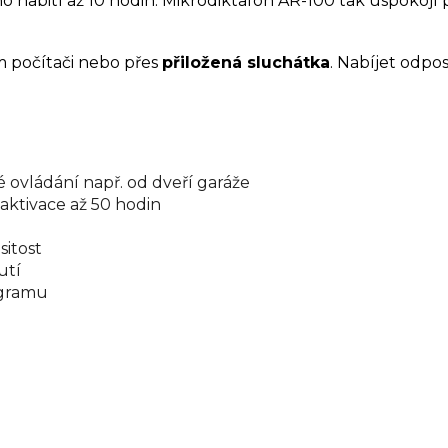
o nabití až 10 hodin. Mikrodiktafon AR-100 tak uspokoj
 počítači nebo přes
přiložená sluchátka
. Nabíjet odp
 ovládání např. od dveří garáže
 aktivace až 50 hodin
itost
utí
ogramu