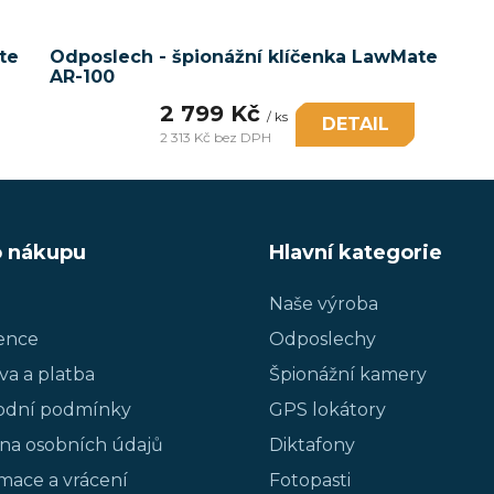
te
Odposlech - špionážní klíčenka LawMate
AR-100
2 799 Kč
/ ks
DETAIL
2 313 Kč bez DPH
Měrná
cena:
o nákupu
Hlavní kategorie
Naše výroba
ence
Odposlechy
va a platba
Špionážní kamery
dní podmínky
GPS lokátory
na osobních údajů
Diktafony
mace a vrácení
Fotopasti