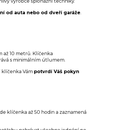
livý výrobce špionážní techniky.
ní od auta nebo od dveří garáže
.
 až 10 metrů. Klíčenka
ahrává s minimálním útlumem.
í klíčenka Vám
potvrdí Váš pokyn
ude klíčenka až 50 hodin a zaznamená