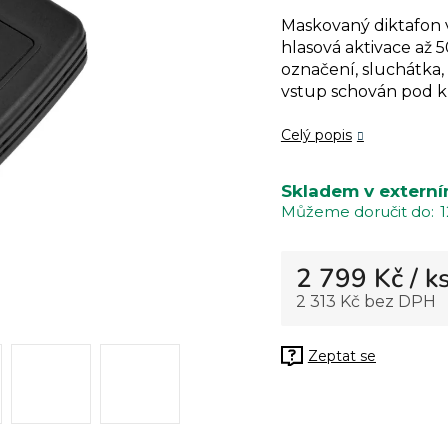
hodnocení
Maskovaný diktafon v
produktu
hlasová aktivace až 
je
označení, sluchátka
0,0
vstup schován pod 
z
5
Celý popis
hvězdiček.
Skladem v externí
1
2 799 Kč
/ k
2 313 Kč bez DPH
Měrná cena:
Zeptat se