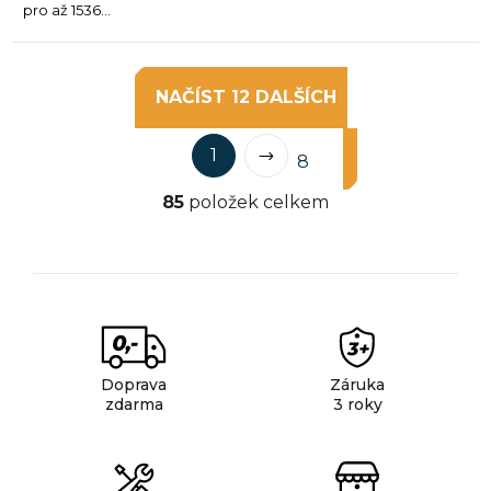
pro až 1536...
NAČÍST 12 DALŠÍCH
S
O
1
t
8
v
r
85
položek celkem
l
á
á
n
k
d
o
a
v
c
á
í
n
p
í
Doprava
Záruka
r
zdarma
3 roky
v
k
y