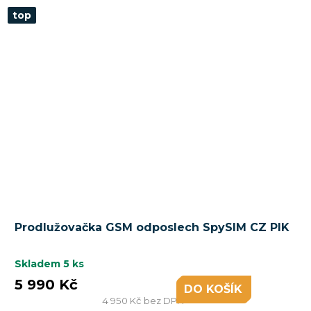
top
Průměrné
Prodlužovačka GSM odposlech SpySIM CZ PIK
hodnocení
produktu
je
Skladem
5 ks
5,0
5 990 Kč
DO KOŠÍKU
z
4 950 Kč bez DPH
5