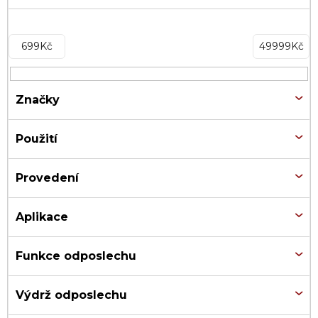
699
Kč
49999
Kč
Značky
Použití
Provedení
Aplikace
Funkce odposlechu
Výdrž odposlechu