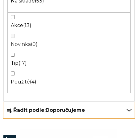
Na skladě
53
Akce
13
Novinka
0
Tip
17
Použité
4
Ř
Řadit podle:
Doporučujeme
a
z
e