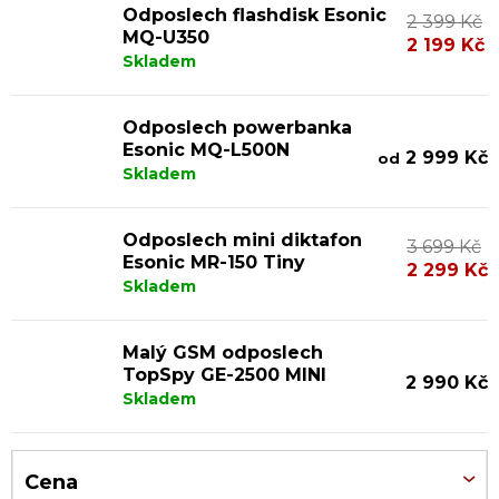
Odposlech flashdisk Esonic
2 399 Kč
ý
MQ-U350
2 199 Kč
p
Skladem
i
Odposlech powerbanka
s
Esonic MQ-L500N
2 999 Kč
od
p
Skladem
r
o
Odposlech mini diktafon
3 699 Kč
Esonic MR-150 Tiny
d
2 299 Kč
Skladem
u
k
Malý GSM odposlech
t
TopSpy GE-2500 MINI
2 990 Kč
Skladem
ů
Cena