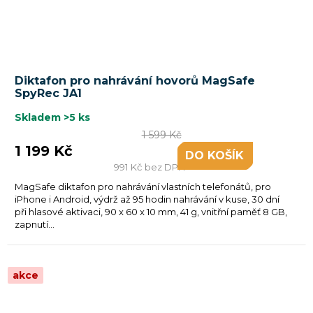
Diktafon pro nahrávání hovorů MagSafe
SpyRec JA1
Skladem
>5 ks
1 599 Kč
1 199 Kč
DO KOŠÍKU
991 Kč bez DPH
MagSafe diktafon pro nahrávání vlastních telefonátů, pro
iPhone i Android, výdrž až 95 hodin nahrávání v kuse, 30 dní
při hlasové aktivaci, 90 x 60 x 10 mm, 41 g, vnitřní paměť 8 GB,
zapnutí...
akce