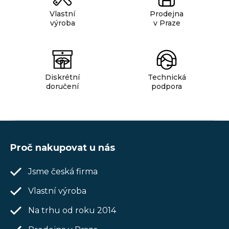
v
ý
Vlastní
Prodejna
výroba
v Praze
p
i
s
u
Diskrétní
Technická
doručení
podpora
Z
á
Proč nakupovat u nás
p
Jsme česká firma
a
t
Vlastní výroba
í
Na trhu od roku 2014