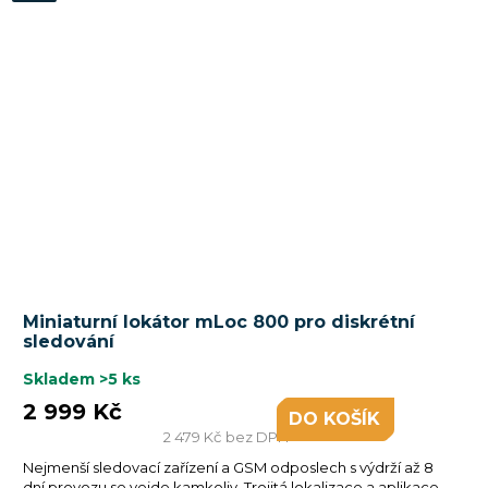
Miniaturní lokátor mLoc 800 pro diskrétní
sledování
Skladem
>5 ks
2 999 Kč
DO KOŠÍKU
2 479 Kč bez DPH
Nejmenší sledovací zařízení a GSM odposlech s výdrží až 8
dní provozu se vejde kamkoliv. Trojitá lokalizace a aplikace