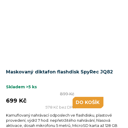
Maskovaný diktafon flashdisk SpyRec JQ82
Skladem
>5 ks
899 Kč
699 Kč
DO KOŠÍKU
578 Kč bez DPH
Kamuflovaný nahrávací odposlech ve flashdisku, plastové
provedení, výdrž 7 hod. nepřetržitého nahrávání, hlasová
aktivace, dosah mikrofonu 5 metrů, MicroSD karta až 128 GB