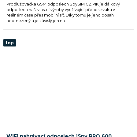
Prodlužovačka GSM odposlech SpySIM CZ PIK je dálkový
hvězdiček.
odposlech naší vlastní výroby využívající přenos zvuku v
reálném čase přes mobilní síť. Díky tomu je jeho dosah
neomezený a je závislý jen na...
top
WiFi nahrávací odposlech iSpy PRO 600