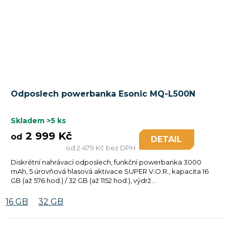
Průměrné
Odposlech powerbanka Esonic MQ-L500N
hodnocení
produktu
je
Skladem
>5 ks
5,0
2 999 Kč
od
DETAIL
z
od 2 479 Kč bez DPH
5
Diskrétní nahrávací odposlech, funkční powerbanka 3000
hvězdiček.
mAh, 5 úrovňová hlasová aktivace SUPER V.O.R., kapacita 16
GB (až 576 hod.) / 32 GB (až 1152 hod.), výdrž...
16 GB
32 GB