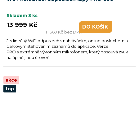
Skladem
3 ks
13 999 Kč
DO KOŠÍKU
11 569 Kč bez DPH
Jedinečný WiFi odposlech s nahráváním, online poslechem a
dálkovým stahováním záznamů do aplikace. Verze
PRO s extrémně výkonným mikrofonem, který posouvá zvuk
na úplně jinou úroveň.
akce
top