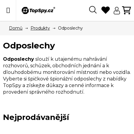
Přejít
na
obsah
Hledat
N
KO
Domů
Produkty
Odposlechy
Odposlechy
Odposlechy
slouží k utajenému nahrávání
rozhovorů, schůzek, obchodních jednání a k
dlouhodobému monitorování místnosti nebo vozidla.
Vyberte si špičkové špionážní odposlechy z nabídky
TopSpy a získejte důkazy a cenné informace k
provedení správného rozhodnutí.
Nejprodávanější
V