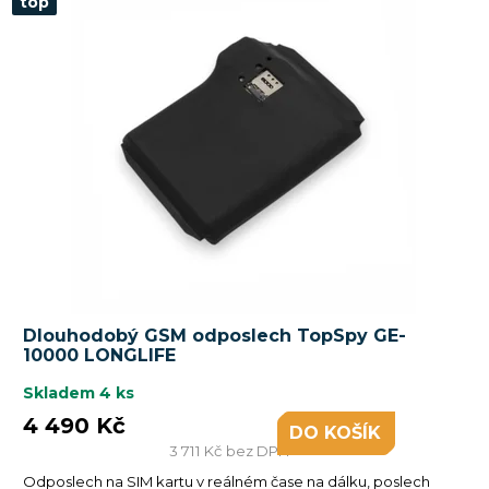
top
n
í
p
r
o
d
u
k
t
ů
Dlouhodobý GSM odposlech TopSpy GE-
10000 LONGLIFE
Skladem
4 ks
4 490 Kč
DO KOŠÍKU
3 711 Kč bez DPH
Odposlech na SIM kartu v reálném čase na dálku, poslech