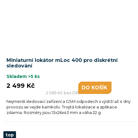
Průměrné
Miniaturní lokátor mLoc 400 pro diskrétní
hodnocení
sledování
produktu
je
Skladem
>5 ks
5,0
2 499 Kč
DO KOŠÍKU
z
2 065 Kč bez DPH
5
Nejmenší sledovací zařízení a GSM odposlech s výdrží až 4 dny
hvězdiček.
provozu se vejde kamkoliv. Trojitá lokalizace a aplikace
zdarma. Rozměry jsou 13x26x43 mm a váha 22 g.
top