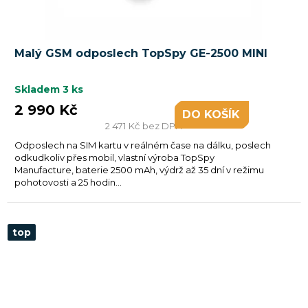
Malý GSM odposlech TopSpy GE-2500 MINI
Skladem
3 ks
2 990 Kč
DO KOŠÍKU
2 471 Kč bez DPH
Odposlech na SIM kartu v reálném čase na dálku, poslech
odkudkoliv přes mobil, vlastní výroba TopSpy
Manufacture, baterie 2500 mAh, výdrž až 35 dní v režimu
pohotovosti a 25 hodin...
top