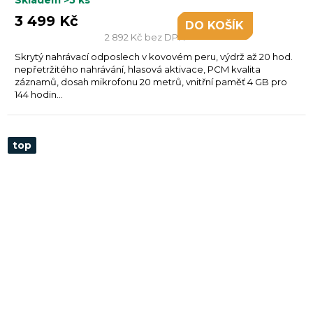
Skladem
>5 ks
3 499 Kč
DO KOŠÍKU
2 892 Kč bez DPH
Skrytý nahrávací odposlech v kovovém peru, výdrž až 20 hod.
nepřetržitého nahrávání, hlasová aktivace, PCM kvalita
záznamů, dosah mikrofonu 20 metrů, vnitřní paměť 4 GB pro
144 hodin...
top