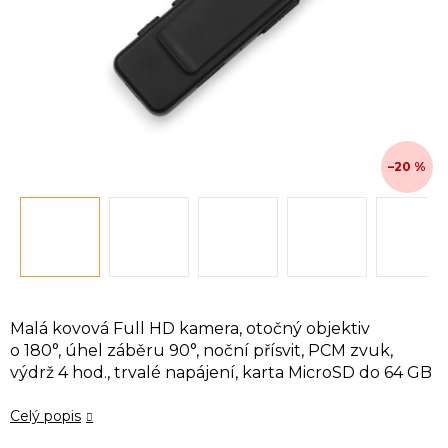
–20 %
Malá kovová Full HD kamera, otočný objektiv
o 180°, úhel záběru 90°, noční přísvit, PCM zvuk,
výdrž 4 hod., trvalé napájení, karta MicroSD do 64 GB
Celý popis