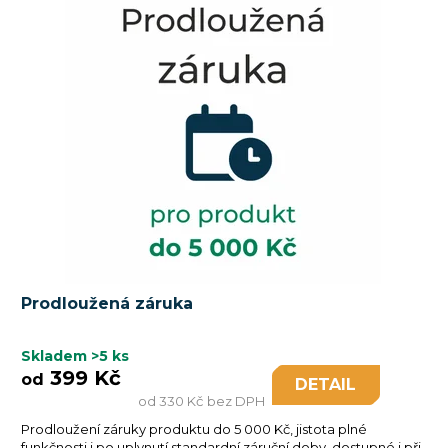
Prodloužená záruka
Skladem
>5 ks
399 Kč
od
DETAIL
od 330 Kč bez DPH
Prodloužení záruky produktu do 5 000 Kč, jistota plné
funkčnosti i po uplynutí standardní záruční doby, dostupné i při