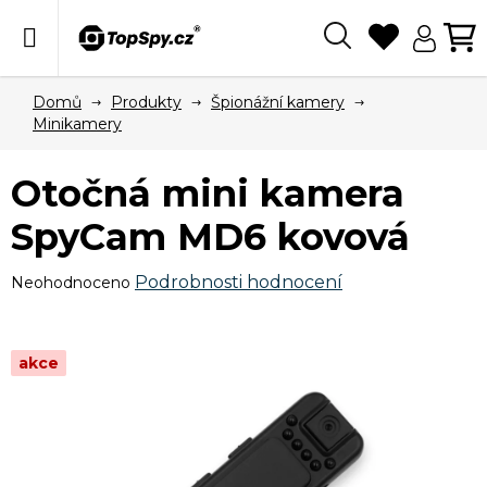
Přejít
na
obsah
Hledat
N
KO
Domů
Produkty
Špionážní kamery
Minikamery
Otočná mini kamera
SpyCam MD6 kovová
Průměrné
Podrobnosti hodnocení
Neohodnoceno
hodnocení
produktu
je
akce
0,0
z
5
hvězdiček.