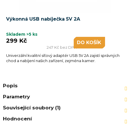
Výkonná USB nabíječka 5V 2A
Skladem
>5 ks
299 Kč
DO KOŠÍKU
247 Kč bez DPH
Univerzální kvalitní síťový adaptér USB 5V 2A zajistí správných
chod a nabíjení našich zařízení, zejména kamer.
Popis
Parametry
Související soubory (1)
Hodnocení