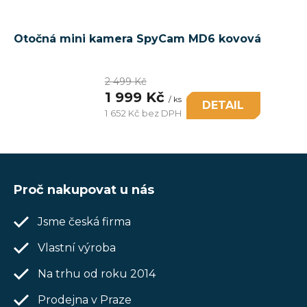
Otočná mini kamera SpyCam MD6 kovová
2 499 Kč
1 999 Kč
/ ks
DETAIL
1 652 Kč bez DPH
Měrná
cena:
Z
á
Proč nakupovat u nás
p
Jsme česká firma
a
t
Vlastní výroba
í
Na trhu od roku 2014
Prodejna v Praze