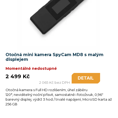
Otočná mini kamera SpyCam MD8 s malým
displejem
Momentálně nedostupné
2 499 Kč
DETAIL
2 065 Kč bez DPH
Otočná kamera s Full HD rozlišením, úhel záběru
120°, neviditelný noční přísvit, samostatně i foto/zvuk, 0,96"
barevný displej, výdrž 3 hod./ trvalé napájení, MicroSD karta až
256 GB