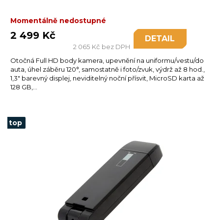
Momentálně nedostupné
2 499 Kč
DETAIL
2 065 Kč bez DPH
Otočná Full HD body kamera, upevnění na uniformu/vestu/do
auta, úhel záběru 120°, samostatně i foto/zvuk, výdrž až 8 hod.,
1,3" barevný displej, neviditelný noční přísvit, MicroSD karta až
128 GB,...
top