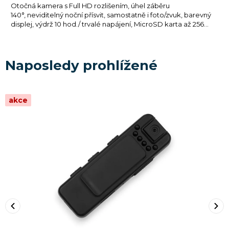
Otočná kamera s Full HD rozlišením, úhel záběru
140°, neviditelný noční přísvit, samostatně i foto/zvuk, barevný
displej, výdrž 10 hod./ trvalé napájení, MicroSD karta až 256...
%
–20 %
Naposledy prohlížené
akce