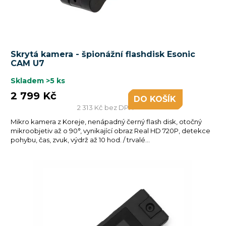
Skrytá kamera - špionážní flashdisk Esonic
CAM U7
Skladem
>5 ks
2 799 Kč
DO KOŠÍKU
2 313 Kč bez DPH
Mikro kamera z Koreje, nenápadný černý flash disk, otočný
mikroobjetiv až o 90°, vynikající obraz Real HD 720P, detekce
pohybu, čas, zvuk, výdrž až 10 hod. / trvalé...