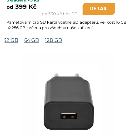
399 Kč
od
DETAIL
od 330 Kč bez DPH
Paměťová micro SD karta včetně SD adaptéru, velikost 16 GB
až 256 GB, určena pro všechna naše zařízení
32 GB
64 GB
128 GB