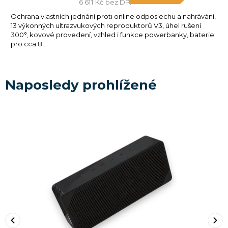
6 611 Kč bez DPH
Ochrana vlastních jednání proti online odposlechu a nahrávání,
13 výkonných ultrazvukových reproduktorů V3, úhel rušení
300°, kovové provedení, vzhled i funkce powerbanky, baterie
pro cca 8...
Naposledy prohlížené