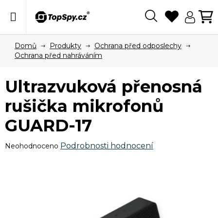
Přejít
na
obsah
Hledat
N
KO
Domů
Produkty
Ochrana před odposlechy
Ochrana před nahráváním
Ultrazvuková přenosná
rušička mikrofonů
GUARD-17
Průměrné
Podrobnosti hodnocení
Neohodnoceno
hodnocení
produktu
je
0,0
z
5