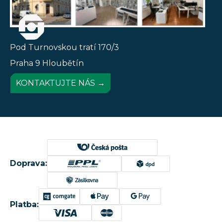
Pod Turnovskou tratí 170/3
Praha 9 Hloubětín
KONTAKTUJTE NÁS →
Doprava:
Platba: