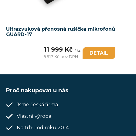
Ultrazvuková přenosná rušička mikrofonů
GUARD-17
11 999 Kč
/ ks
DETAIL
9 917 Kč bez DPH
Měrná
cena:
Z
á
Proč nakupovat u nás
p
Jsme česká firma
a
t
Vlastní výroba
í
Na trhu od roku 2014