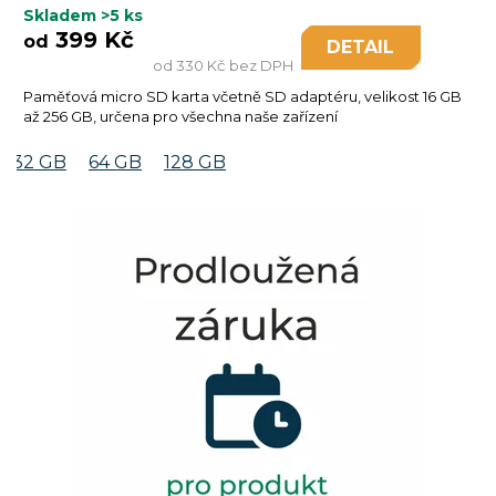
Skladem
>5 ks
399 Kč
od
DETAIL
od 330 Kč bez DPH
Paměťová micro SD karta včetně SD adaptéru, velikost 16 GB
až 256 GB, určena pro všechna naše zařízení
32 GB
64 GB
128 GB