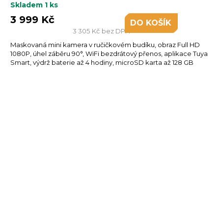
Skladem
1 ks
3 999 Kč
DO KOŠÍKU
3 305 Kč bez DPH
Maskovaná mini kamera v ručičkovém budíku, obraz Full HD
1080P, úhel záběru 90°, WiFi bezdrátový přenos, aplikace Tuya
Smart, výdrž baterie až 4 hodiny, microSD karta až 128 GB