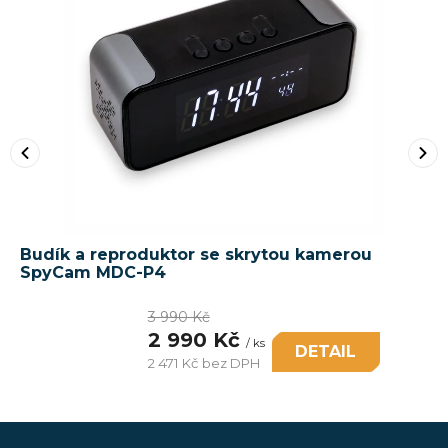
Budík a reproduktor se skrytou kamerou
SpyCam MDC-P4
3 990 Kč
2 990 Kč
/ ks
DETAIL
2 471 Kč bez DPH
Měrná
cena:
Z