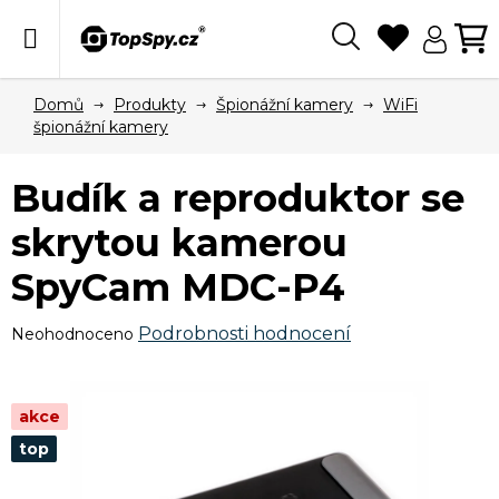
Přejít
na
obsah
Hledat
N
KO
Domů
Produkty
Špionážní kamery
WiFi
špionážní kamery
Budík a reproduktor se
skrytou kamerou
SpyCam MDC-P4
Průměrné
Podrobnosti hodnocení
Neohodnoceno
hodnocení
produktu
je
akce
0,0
top
z
5