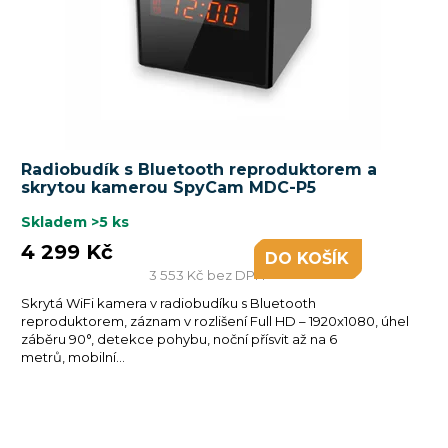
Radiobudík s Bluetooth reproduktorem a
skrytou kamerou SpyCam MDC-P5
Skladem
>5 ks
4 299 Kč
DO KOŠÍKU
3 553 Kč bez DPH
Skrytá WiFi kamera v radiobudíku s Bluetooth
reproduktorem, záznam v rozlišení Full HD – 1920x1080, úhel
záběru 90°, detekce pohybu, noční přísvit až na 6
metrů, mobilní...