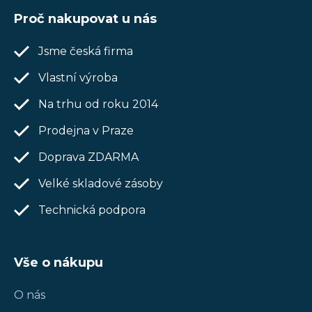
á
Proč nakupovat u nás
p
Jsme česká firma
a
t
Vlastní výroba
í
Na trhu od roku 2014
Prodejna v Praze
Doprava ZDARMA
Velké skladové zásoby
Technická podpora
Vše o nákupu
O nás