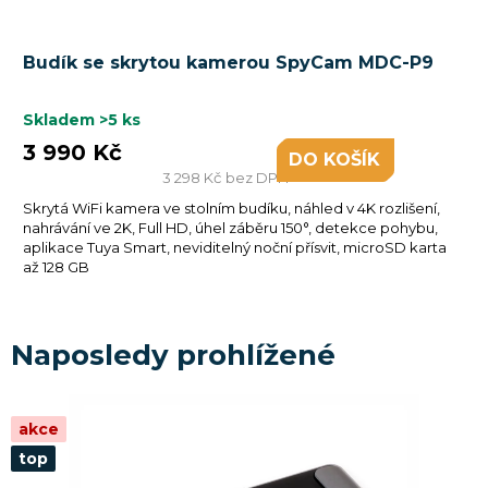
Budík se skrytou kamerou SpyCam MDC-P9
Skladem
>5 ks
3 990 Kč
DO KOŠÍKU
3 298 Kč bez DPH
Skrytá WiFi kamera ve stolním budíku, náhled v 4K rozlišení,
nahrávání ve 2K, Full HD, úhel záběru 150°, detekce pohybu,
aplikace Tuya Smart, neviditelný noční přísvit, microSD karta
až 128 GB
%
–25 %
Naposledy prohlížené
akce
top