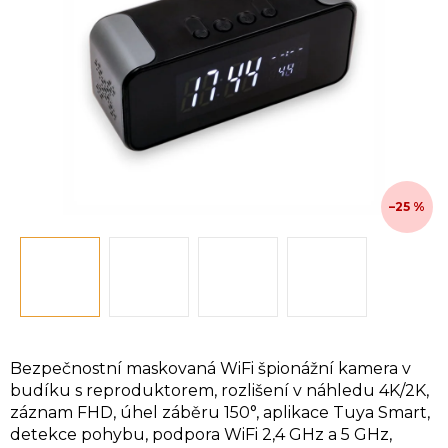
hvězdiček.
–25 %
Bezpečnostní maskovaná WiFi špionážní kamera v
budíku s reproduktorem, rozlišení v náhledu 4K/2K,
záznam FHD, úhel záběru 150°, aplikace Tuya Smart,
detekce pohybu, podpora WiFi 2,4 GHz a 5 GHz,