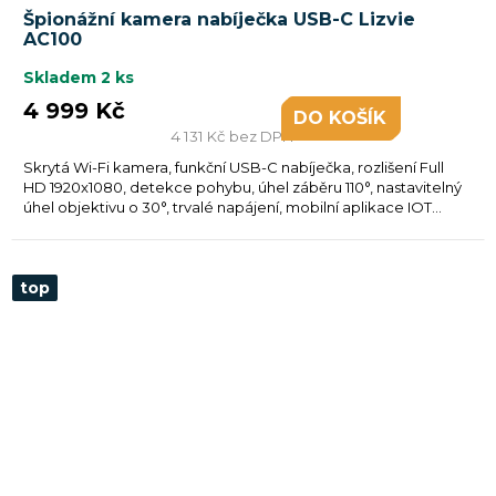
Špionážní kamera nabíječka USB-C Lizvie
AC100
Skladem
2 ks
4 999 Kč
DO KOŠÍKU
4 131 Kč bez DPH
Skrytá Wi-Fi kamera, funkční USB-C nabíječka, rozlišení Full
HD 1920x1080, detekce pohybu, úhel záběru 110°, nastavitelný
úhel objektivu o 30°, trvalé napájení, mobilní aplikace IOT...
top