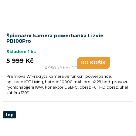
Špionážní kamera powerbanka Lizvie
PB100Pro
Skladem
1 ks
5 999 Kč
DO KOŠÍKU
4 958 Kč bez DPH
Prémiová WiFi skrytá kamera ve funkční powerbance,
aplikace IOT Living, baterie 10000 mAh pro až 29 hod. provozu,
rychlonabíjení 18W, konektor USB-C, obraz Full HD obraz, úhel
záběru 120°,...
top