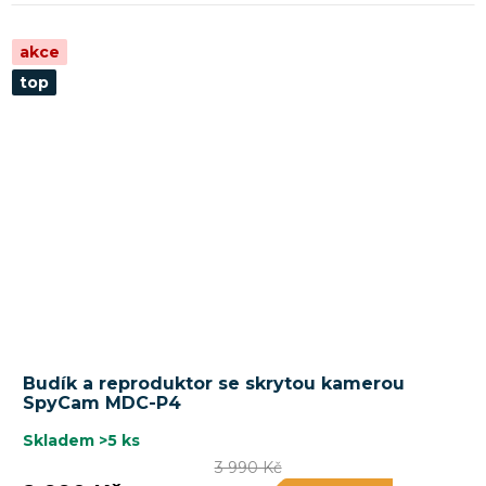
akce
top
Budík a reproduktor se skrytou kamerou
SpyCam MDC-P4
Skladem
>5 ks
3 990 Kč