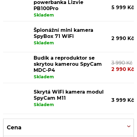
ý
powerbanka Lizvie
5 999 Kč
PB100Pro
p
Skladem
i
Špionážní mini kamera
s
SpyBox 71 WiFi
2 990 Kč
p
Skladem
r
Budík a reproduktor se
o
3 990 Kč
skrytou kamerou SpyCam
d
2 990 Kč
MDC-P4
Skladem
u
k
Skrytá WiFi kamera modul
t
SpyCam M11
3 999 Kč
Skladem
ů
Cena