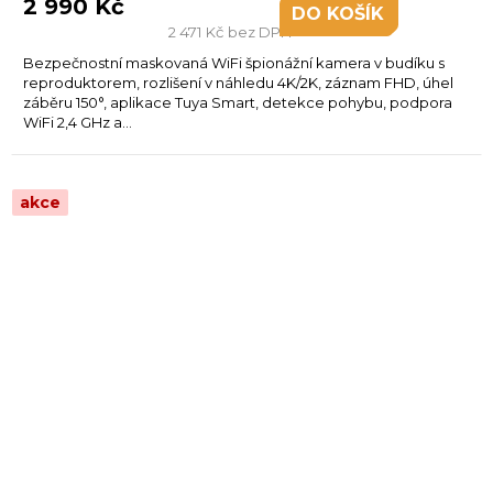
2 990 Kč
DO KOŠÍKU
2 471 Kč bez DPH
Bezpečnostní maskovaná WiFi špionážní kamera v budíku s
reproduktorem, rozlišení v náhledu 4K/2K, záznam FHD, úhel
záběru 150°, aplikace Tuya Smart, detekce pohybu, podpora
WiFi 2,4 GHz a...
akce