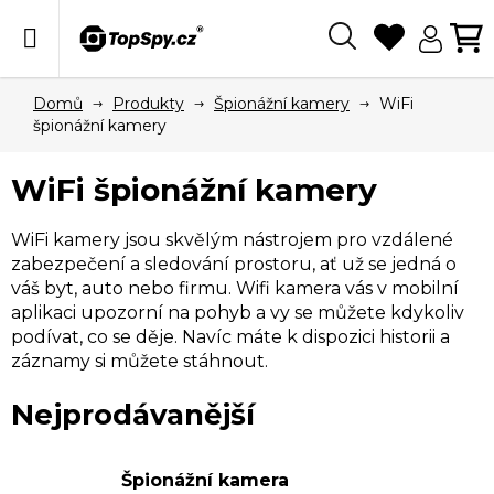
Přejít
na
obsah
Hledat
N
KO
Domů
Produkty
Špionážní kamery
WiFi
špionážní kamery
WiFi špionážní kamery
WiFi kamery jsou skvělým nástrojem pro vzdálené
zabezpečení a sledování prostoru, ať už se jedná o
váš byt, auto nebo firmu. Wifi kamera vás v mobilní
aplikaci upozorní na pohyb a vy se můžete kdykoliv
podívat, co se děje. Navíc máte k dispozici historii a
záznamy si můžete stáhnout.
Nejprodávanější
V
Špionážní kamera