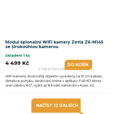
Modul špionážní WiFi kamery Zetta Z6-M145
se širokoúhlou kamerou
Skladem
1 ks
4 499 Kč
DO KOŠÍKU
3 718 Kč bez DPH
WiFi kamera, širokoúhlý objektiv vyvedený na 15 cm kabelu,
detekce pohybu, sledování online v aplikaci, Full HD obraz,
úhel záběru 140°, výdrž až 8 hodin nahrávání v kuse, 40...
NAČÍST 12 DALŠÍCH