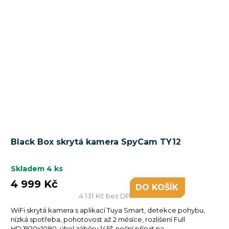
Black Box skrytá kamera SpyCam TY12
Skladem
4 ks
4 999 Kč
DO KOŠÍKU
4 131 Kč bez DPH
WiFi skrytá kamera s aplikací Tuya Smart, detekce pohybu,
nízká spotřeba, pohotovost až 2 měsíce, rozlišení Full
HD 1920x1080, úhel záběru 145°, noční přísvit na...