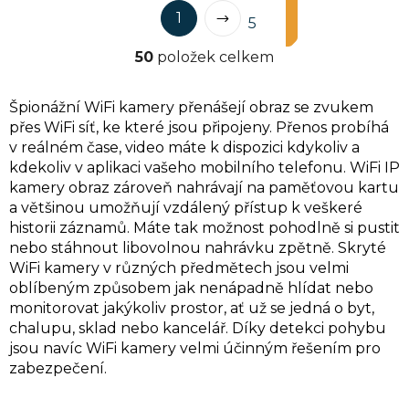
S
O
1
t
5
v
r
50
položek celkem
l
á
á
n
k
d
Špionážní WiFi kamery přenášejí obraz se zvukem
o
a
přes WiFi síť, ke které jsou připojeny. Přenos probíhá
v
c
v reálném čase, video máte k dispozici kdykoliv a
á
í
kdekoliv v aplikaci vašeho mobilního telefonu. WiFi IP
n
kamery obraz zároveň nahrávají na paměťovou kartu
p
í
a většinou umožňují vzdálený přístup k veškeré
r
historii záznamů. Máte tak možnost pohodlně si pustit
v
nebo stáhnout libovolnou nahrávku zpětně. Skryté
k
WiFi kamery v různých předmětech jsou velmi
y
oblíbeným způsobem jak nenápadně hlídat nebo
v
monitorovat jakýkoliv prostor, ať už se jedná o byt,
ý
chalupu, sklad nebo kancelář. Díky detekci pohybu
p
jsou navíc WiFi kamery velmi účinným řešením pro
i
zabezpečení.
s