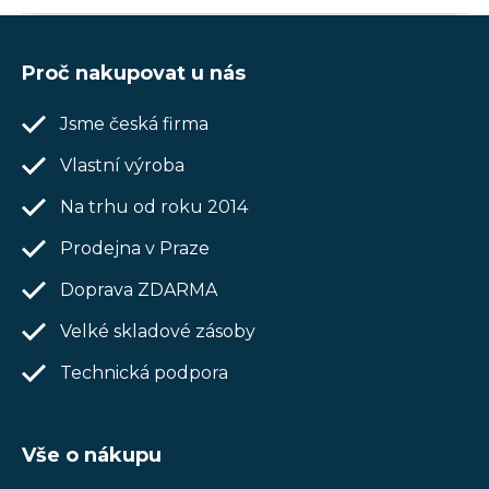
Z
á
Proč nakupovat u nás
p
Jsme česká firma
a
t
Vlastní výroba
í
Na trhu od roku 2014
Prodejna v Praze
Doprava ZDARMA
Velké skladové zásoby
Technická podpora
Vše o nákupu