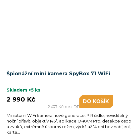
Špionážní mini kamera SpyBox 71 WiFi
Skladem
>5 ks
2 990 Kč
DO KOŠÍKU
2 471 Kč bez DPH
Miniaturní WiFi kamera nové generace, PIR čidlo, neviditelný
noční přísvit, objektiv 145°, aplikace O-KAM Pro, detekce osob
a zvuků, extrémně úsporný režim, výdrž až 14 dní bez nabíjení,
karta...