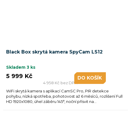
Black Box skrytá kamera SpyCam LS12
Skladem
3 ks
5 999 Kč
DO KOŠÍKU
4 958 Kč bez DPH
WiFi skrytá kamera s aplikací CamSC Pro, PIR detekce
pohybu, nízká spotřeba, pohotovost až 6 měsíců, rozlišení Full
HD 1920x1080, úhel záběru 145°, noční přísvit na...