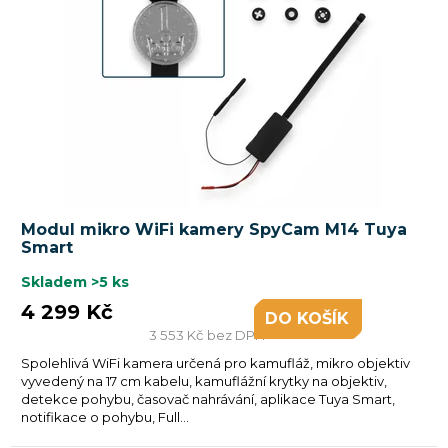
p
r
o
d
u
k
t
ů
Modul mikro WiFi kamery SpyCam M14 Tuya
Smart
Skladem
>5 ks
4 299 Kč
DO KOŠÍKU
3 553 Kč bez DPH
Spolehlivá WiFi kamera určená pro kamufláž, mikro objektiv
vyvedený na 17 cm kabelu, kamuflážní krytky na objektiv,
detekce pohybu, časovač nahrávání, aplikace Tuya Smart,
notifikace o pohybu, Full...