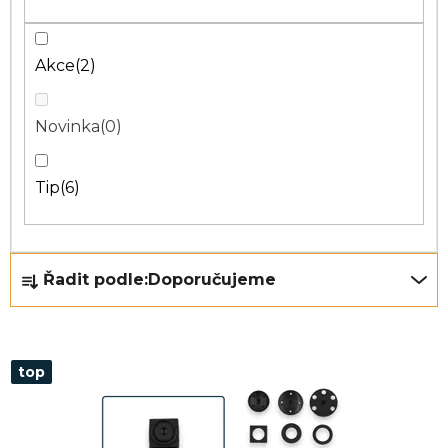
Akce
2
Novinka
0
Tip
6
Ř
Řadit podle:
Doporučujeme
a
z
e
top
n
í