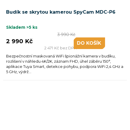
Budík se skrytou kamerou SpyCam MDC-P6
Skladem
>5 ks
3 990 Kč
2 990 Kč
DO KOŠÍKU
2 471 Kč bez DPH
Bezpečnostní maskovaná WiFi špionážní kamera v budíku,
rozlišení v náhledu 4K/2K, záznam FHD, úhel záběru 150°,
aplikace Tuya Smart, detekce pohybu, podpora WiFi 2,4 GHz a
5 GHz, výdrž...