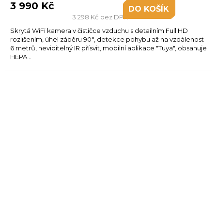
3 990 Kč
DO KOŠÍKU
3 298 Kč bez DPH
Skrytá WiFi kamera v čističce vzduchu s detailním Full HD
rozlišením, úhel záběru 90°, detekce pohybu až na vzdálenost
6 metrů, neviditelný IR přísvit, mobilní aplikace "Tuya", obsahuje
HEPA...