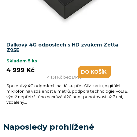
Dálkový 4G odposlech s HD zvukem Zetta
Z95E
Skladem
5 ks
4 999 Kč
DO KOŠÍKU
4 131 Kč bez DPH
Spolehlivý 4G odposlech na dálku přes SIM kartu, digitální
mikrofon na vzdálenost 8 metrů, podpora technologie VoLTE,
výdrž nepřetržitého nahrávání 20 hod., pohotovost až 7 dní,
vzdálený...
Naposledy prohlížené