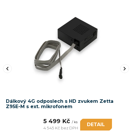
Dálkový 4G odposlech s HD zvukem Zetta
Z95E-M s ext. mikrofonem
5 499 Kč
/ ks
DETAIL
4 545 Kč bez DPH