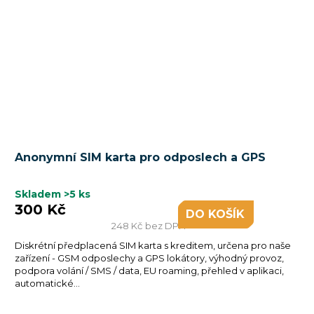
Anonymní SIM karta pro odposlech a GPS
Skladem
>5 ks
300 Kč
DO KOŠÍKU
248 Kč bez DPH
Diskrétní předplacená SIM karta s kreditem, určena pro naše
zařízení - GSM odposlechy a GPS lokátory, výhodný provoz,
podpora volání / SMS / data, EU roaming, přehled v aplikaci,
automatické...