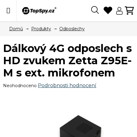
Přejít
na
obsah
Hledat
N
KO
Domů
Produkty
Odposlechy
Dálkový 4G odposlech s
HD zvukem Zetta Z95E-
M s ext. mikrofonem
Průměrné
Podrobnosti hodnocení
Neohodnoceno
hodnocení
produktu
je
0,0
z
5
hvězdiček.