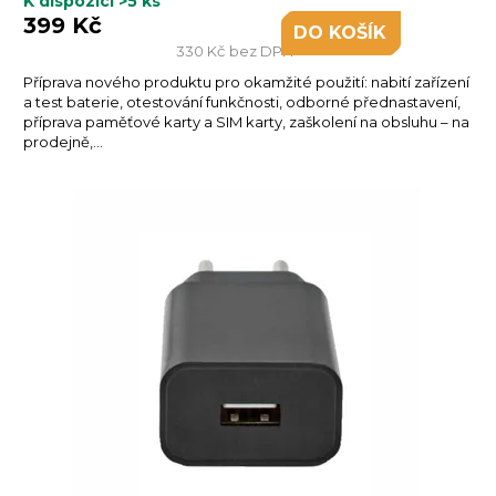
K dispozici
>5 ks
399 Kč
DO KOŠÍKU
330 Kč bez DPH
Příprava nového produktu pro okamžité použití: nabití zařízení
a test baterie, otestování funkčnosti, odborné přednastavení,
příprava paměťové karty a SIM karty, zaškolení na obsluhu – na
prodejně,...