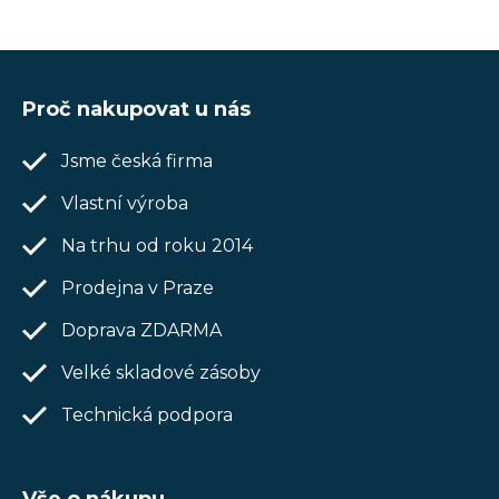
Měrná
cena:
Z
á
Proč nakupovat u nás
p
Jsme česká firma
a
t
Vlastní výroba
í
Na trhu od roku 2014
Prodejna v Praze
Doprava ZDARMA
Velké skladové zásoby
Technická podpora
Vše o nákupu