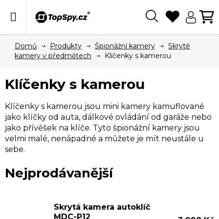
Přejít
na
obsah
Hledat
N
KO
Domů
Produkty
Špionážní kamery
Skryté
kamery v předmětech
Klíčenky s kamerou
Klíčenky s kamerou
Klíčenky s kamerou jsou mini kamery kamuflované
jako klíčky od auta, dálkové ovládání od garáže nebo
jako přívěšek na klíče. Tyto špionážní kamery jsou
velmi malé, nenápadné a můžete je mít neustále u
sebe.
Nejprodávanější
V
Skrytá kamera autoklíč
ý
MDC-P12