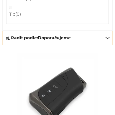
Tip
0
Ř
Řadit podle:
Doporučujeme
a
z
e
n
í
p
r
o
d
u