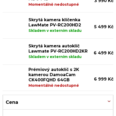
3 990 Kč
p
Momentálně nedostupné
i
Skrytá kamera klíčenka
s
LawMate PV-RC200HD2
5 499 Kč
p
Skladem v externím skladu
r
o
Skrytá kamera autoklíč
Lawmate PV-RC200HD2KR
d
6 499 Kč
Skladem v externím skladu
u
k
Prémiový autoklíč s 2K
kamerou DamoaCam
t
6 999 Kč
CK400FQHD 64GB
ů
Momentálně nedostupné
Cena