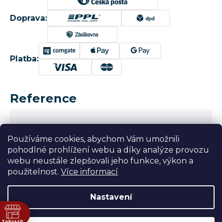
Doprava:
Platba:
Reference
Používáme cookies, abychom Vám umožnili
pohodlné prohlížení webu a díky analýze provozu
webu neustále zlepšovali jeho funkce, výkon a
použitelnost.
Více informací
Nastavení
ně
Shoptet
|
mime digital
|
Merx Designs
Zobrazit