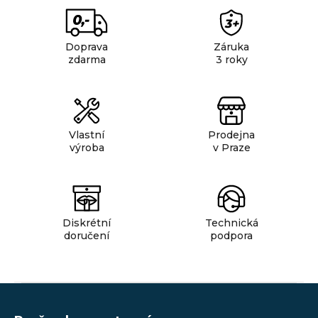
d
a
c
Doprava
Záruka
í
zdarma
3 roky
p
r
v
k
Vlastní
Prodejna
y
výroba
v Praze
v
ý
p
i
Diskrétní
Technická
s
doručení
podpora
u
Z
á