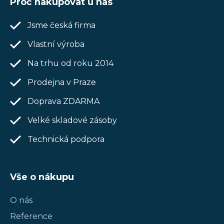
Proč nakupovat u nás
p
Jsme česká firma
a
t
Vlastní výroba
í
Na trhu od roku 2014
Prodejna v Praze
Doprava ZDARMA
Velké skladové zásoby
Technická podpora
Vše o nákupu
O nás
Reference