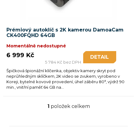
k
t
ů
Prémiový autoklíč s 2K kamerou DamoaCam
CK400FQHD 64GB
Momentálně nedostupné
6 999 Kč
DETAIL
5 784 Kč bez DPH
Špičková špionážní klíčenka, objektiv kamery skryt pod
neprůhledným sklíčkem, 2K video se zvukem, vyrobeno v
Koreji, bytelné kovové provedení, úhel záběru 80°, výdrž 90
min., vnitřní paměť 64 GB na...
1
položek celkem
O
v
l
á