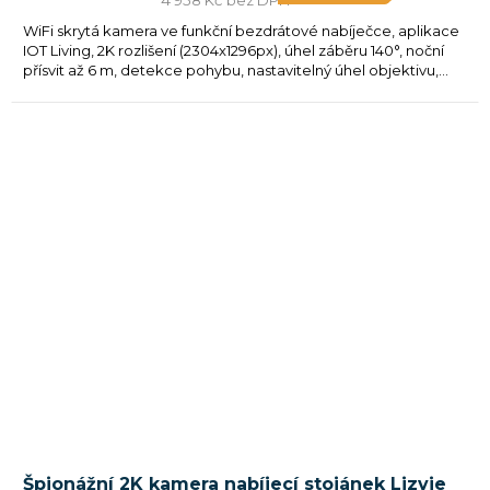
4 958 Kč bez DPH
WiFi skrytá kamera ve funkční bezdrátové nabíječce, aplikace
IOT Living, 2K rozlišení (2304x1296px), úhel záběru 140°, noční
přísvit až 6 m, detekce pohybu, nastavitelný úhel objektivu,...
Špionážní 2K kamera nabíjecí stojánek Lizvie