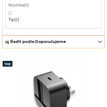
Novinka
0
Tip
2
Ř
Řadit podle:
Doporučujeme
a
z
e
top
n
í
p
r
o
d