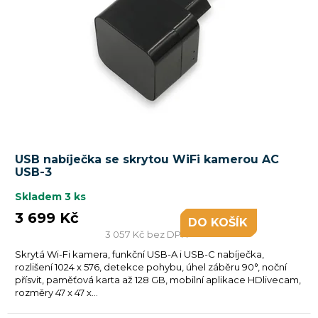
USB nabíječka se skrytou WiFi kamerou AC
USB-3
Skladem
3 ks
3 699 Kč
DO KOŠÍKU
3 057 Kč bez DPH
Skrytá Wi-Fi kamera, funkční USB-A i USB-C nabíječka,
rozlišení 1024 x 576, detekce pohybu, úhel záběru 90°, noční
přísvit, paměťová karta až 128 GB, mobilní aplikace HDlivecam,
rozměry 47 x 47 x...