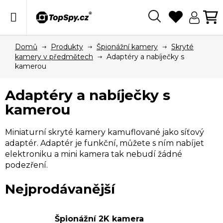
Přejít
na
obsah
Hledat
N
KO
Domů
Produkty
Špionážní kamery
Skryté
kamery v předmětech
Adaptéry a nabíječky s
kamerou
Adaptéry a nabíječky s
kamerou
Miniaturní skryté kamery kamuflované jako síťový
adaptér. Adaptér je funkční, můžete s ním nabíjet
elektroniku a mini kamera tak nebudí žádné
podezření.
Nejprodávanější
V
Špionážní 2K kamera