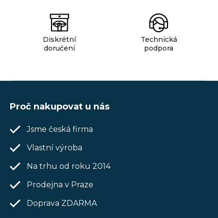
ý
p
i
Diskrétní
Technická
s
doručení
podpora
u
Z
á
Proč nakupovat u nás
p
Jsme česká firma
a
t
Vlastní výroba
í
Na trhu od roku 2014
Prodejna v Praze
Doprava ZDARMA