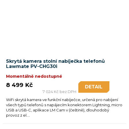
Skrytá kamera stolní nabíječka telefonů
Lawmate PV-CHG30i
Momentálně nedostupné
8 499 Kč
DETAIL
7 024 Kč bez DPH
WiFi skrytá kamera ve funkční nabíječce, určená pro nabíjení
všech typů telefonů s napájecím konektorem Lightning, micro
USB a USB-C, aplikace LM Cam v (češtině), dlouhodobý
provoz z el....