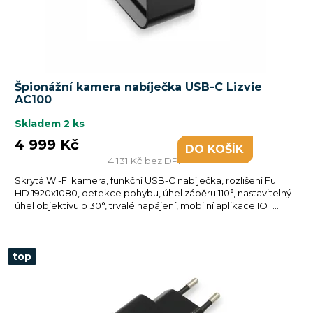
u
k
t
ů
Špionážní kamera nabíječka USB-C Lizvie
AC100
Skladem
2 ks
4 999 Kč
DO KOŠÍKU
4 131 Kč bez DPH
Skrytá Wi-Fi kamera, funkční USB-C nabíječka, rozlišení Full
HD 1920x1080, detekce pohybu, úhel záběru 110°, nastavitelný
úhel objektivu o 30°, trvalé napájení, mobilní aplikace IOT...
top