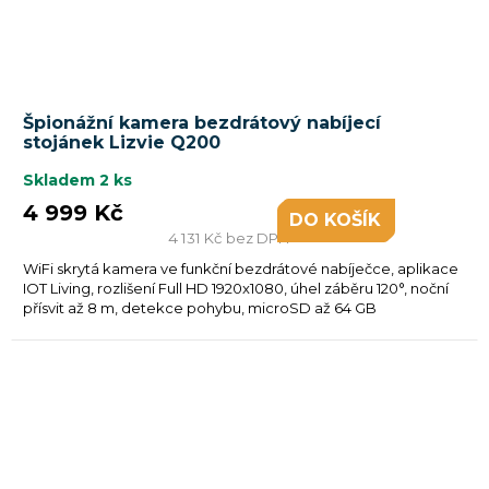
Špionážní kamera bezdrátový nabíjecí
stojánek Lizvie Q200
Skladem
2 ks
4 999 Kč
DO KOŠÍKU
4 131 Kč bez DPH
WiFi skrytá kamera ve funkční bezdrátové nabíječce, aplikace
IOT Living, rozlišení Full HD 1920x1080, úhel záběru 120°, noční
přísvit až 8 m, detekce pohybu, microSD až 64 GB