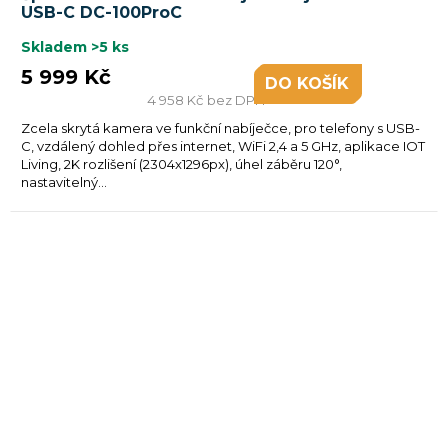
USB-C DC-100ProC
Skladem
>5 ks
5 999 Kč
DO KOŠÍKU
4 958 Kč bez DPH
Zcela skrytá kamera ve funkční nabíječce, pro telefony s USB-
C, vzdálený dohled přes internet, WiFi 2,4 a 5 GHz, aplikace IOT
Living, 2K rozlišení (2304x1296px), úhel záběru 120°,
nastavitelný...