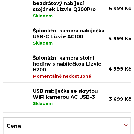
ý
bezdrátový nabíjecí
5 999 Kč
stojánek Lizvie Q200Pro
p
Skladem
i
Špionážní kamera nabíječka
s
USB-C Lizvie AC100
4 999 Kč
p
Skladem
r
Špionážní kamera stolní
o
hodiny s nabíječkou Lizvie
d
4 999 Kč
H200
Momentálně nedostupné
u
k
USB nabíječka se skrytou
t
WiFi kamerou AC USB-3
3 699 Kč
Skladem
ů
Cena