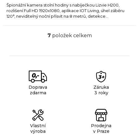
Špionážní kamera stolní hodiny s nabíječkou Lizvie H200,
rozlišení Full HD 1920x1080, aplikace IOT Living, úhel záběru
120°, neviditelný noční přísvit na 8 metrů, detekce...
7
položek celkem
O
v
l
á
d
a
c
Doprava
Záruka
í
zdarma
3 roky
p
r
v
k
Vlastní
Prodejna
y
výroba
v Praze
v