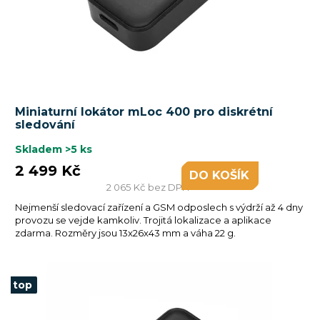
Průměrné
Miniaturní lokátor mLoc 400 pro diskrétní
hodnocení
sledování
produktu
je
Skladem
>5 ks
5,0
2 499 Kč
DO KOŠÍKU
z
2 065 Kč bez DPH
5
Nejmenší sledovací zařízení a GSM odposlech s výdrží až 4 dny
hvězdiček.
provozu se vejde kamkoliv. Trojitá lokalizace a aplikace
zdarma. Rozměry jsou 13x26x43 mm a váha 22 g.
top