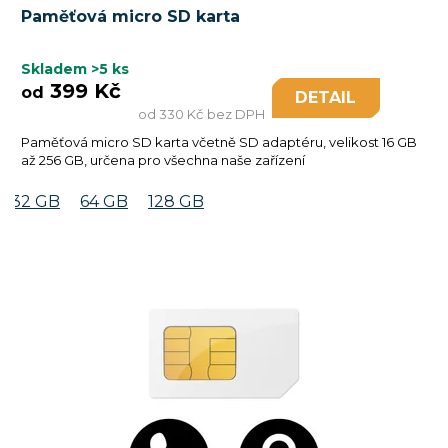
Paměťová micro SD karta
Skladem
>5 ks
399 Kč
od
DETAIL
od 330 Kč bez DPH
Paměťová micro SD karta včetně SD adaptéru, velikost 16 GB
až 256 GB, určena pro všechna naše zařízení
32 GB
64 GB
128 GB