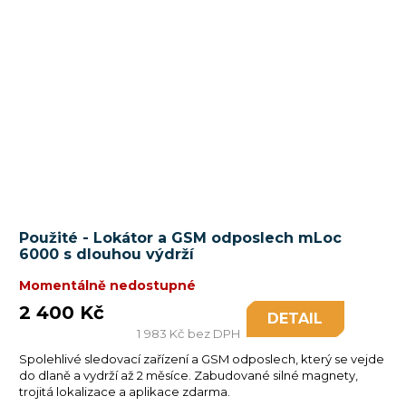
Použité - Lokátor a GSM odposlech mLoc
6000 s dlouhou výdrží
Momentálně nedostupné
2 400 Kč
DETAIL
1 983 Kč bez DPH
Spolehlivé sledovací zařízení a GSM odposlech, který se vejde
do dlaně a vydrží až 2 měsíce. Zabudované silné magnety,
trojitá lokalizace a aplikace zdarma.