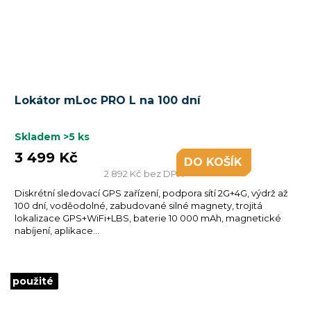
Lokátor mLoc PRO L na 100 dní
Skladem
>5 ks
3 499 Kč
DO KOŠÍKU
2 892 Kč bez DPH
Diskrétní sledovací GPS zařízení, podpora sítí 2G+4G, výdrž až
100 dní, voděodolné, zabudované silné magnety, trojitá
lokalizace GPS+WiFi+LBS, baterie 10 000 mAh, magnetické
nabíjení, aplikace...
použité