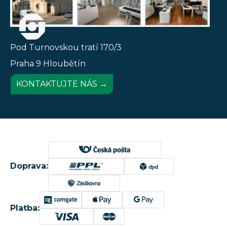
Pod Turnovskou tratí 170/3
Praha 9 Hloubětín
KONTAKTUJTE NÁS →
Doprava:
Platba: