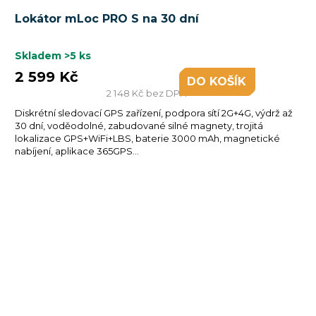
Lokátor mLoc PRO S na 30 dní
Skladem
>5 ks
2 599 Kč
DO KOŠÍKU
2 148 Kč bez DPH
Diskrétní sledovací GPS zařízení, podpora sítí 2G+4G, výdrž až
30 dní, voděodolné, zabudované silné magnety, trojitá
lokalizace GPS+WiFi+LBS, baterie 3000 mAh, magnetické
nabíjení, aplikace 365GPS...