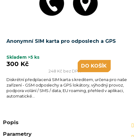
Anonymní SIM karta pro odposlech a GPS
Skladem
>5 ks
300 Kč
DO KOŠÍKU
248 Kč bez DPH
Diskrétní předplacená SIM karta s kreditem, určena pro naše
zařízení - GSM odposlechy a GPS lokátory, výhodný provoz,
podpora volání / SMS / data, EU roaming, přehled v aplikaci,
automatické...
Popis
Parametry