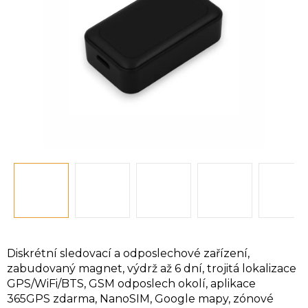
hvězdiček.
Diskrétní sledovací a odposlechové zařízení,
zabudovaný magnet, výdrž až 6 dní, trojitá lokalizace
GPS/WiFi/BTS, GSM odposlech okolí, aplikace
365GPS zdarma, NanoSIM, Google mapy, zónové