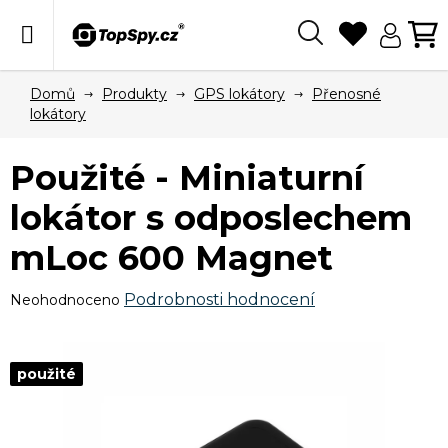
Přejít
na
obsah
Hledat
N
KO
Domů
Produkty
GPS lokátory
Přenosné
lokátory
Použité - Miniaturní
lokátor s odposlechem
mLoc 600 Magnet
Průměrné
Podrobnosti hodnocení
Neohodnoceno
hodnocení
produktu
je
použité
0,0
z
5