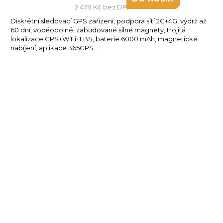
2 479 Kč bez DPH
Diskrétní sledovací GPS zařízení, podpora sítí 2G+4G, výdrž až
60 dní, voděodolné, zabudované silné magnety, trojitá
lokalizace GPS+WiFi+LBS, baterie 6000 mAh, magnetické
nabíjení, aplikace 365GPS...