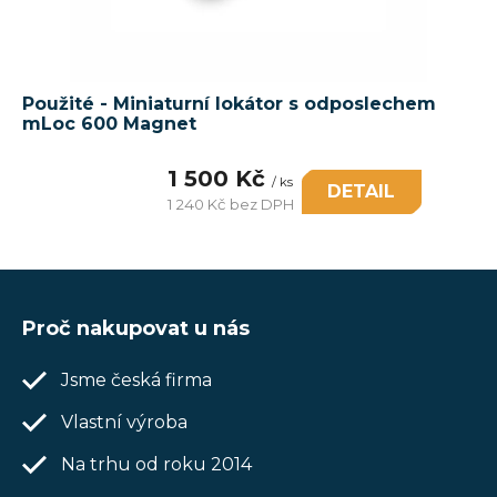
Použité - Miniaturní lokátor s odposlechem
mLoc 600 Magnet
1 500 Kč
/ ks
DETAIL
1 240 Kč bez DPH
Měrná
cena:
Z
á
Proč nakupovat u nás
p
Jsme česká firma
a
t
Vlastní výroba
í
Na trhu od roku 2014