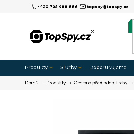
Přejít
+420 705 988 886
topspy@topspy.cz
na
obsah
Produkty
Služby
Doporučujeme
Domů
Produkty
Ochrana před odposlechy