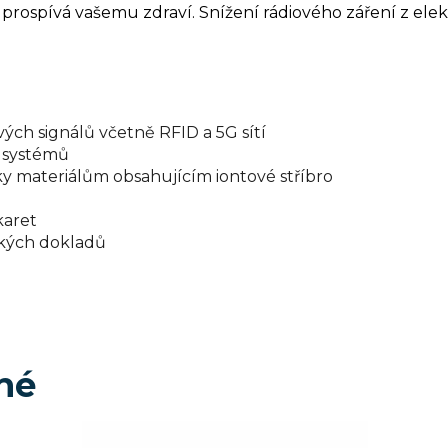
 prospívá vašemu zdraví. Snížení rádiového záření z el
ch signálů včetně RFID a 5G sítí
h systémů
ky materiálům obsahujícím iontové stříbro
karet
ických dokladů
né