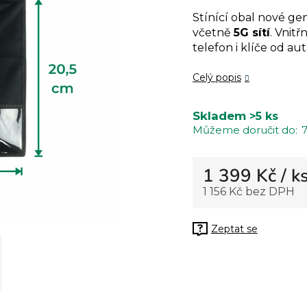
hodnocení
Stínící obal nové ge
produktu
včetně
5G sítí
. Vnitř
je
telefon i klíče od a
0,0
z
Celý popis
5
hvězdiček.
Skladem
>5 ks
7
1 399 Kč
/ k
1 156 Kč bez DPH
Měrná cena:
Zeptat se