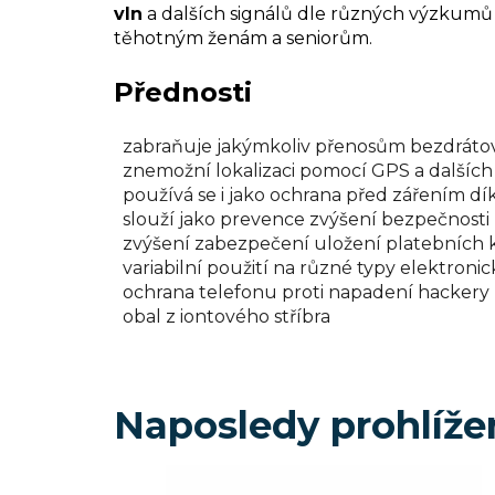
vln
a dalších signálů dle různých výzkumů
těhotným ženám a seniorům.
Přednosti
zabraňuje jakýmkoliv přenosům bezdrátový
znemožní lokalizaci pomocí GPS a dalšíc
používá se i jako ochrana před zářením dí
slouží jako prevence zvýšení bezpečnosti
zvýšení zabezpečení uložení platebních 
variabilní použití na různé typy elektron
ochrana telefonu proti napadení hackery
obal z iontového stříbra
Naposledy prohlíže