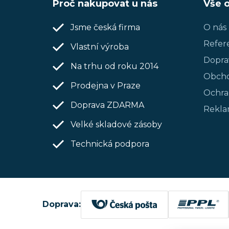
Proč nakupovat u nás
Vše 
á
p
Jsme česká firma
O nás
Refer
a
Vlastní výroba
Dopra
Na trhu od roku 2014
t
Obcho
Prodejna v Praze
í
Ochra
Doprava ZDARMA
Rekla
Velké skladové zásoby
Technická podpora
Doprava: