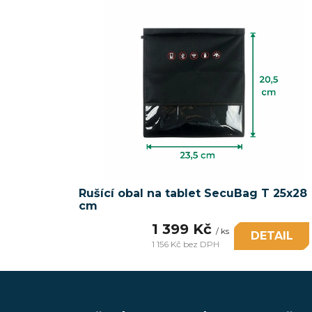
Rušící obal na tablet SecuBag T 25x28
cm
1 399 Kč
/ ks
DETAIL
1 156 Kč bez DPH
Měrná
cena:
Z