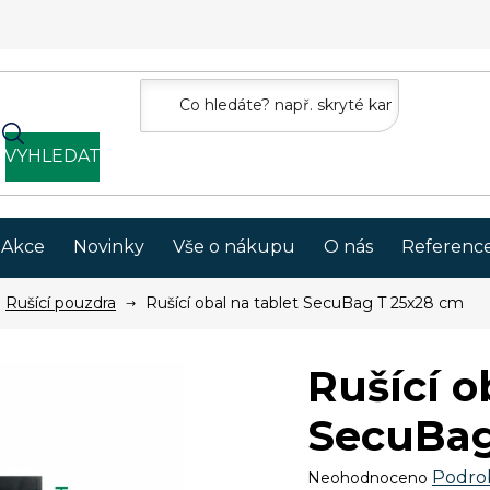
VYHLEDAT
Akce
Novinky
Vše o nákupu
O nás
Referenc
Rušící pouzdra
Rušící obal na tablet SecuBag T 25x28 cm
Rušící o
SecuBag
Průměrné
Podro
Neohodnoceno