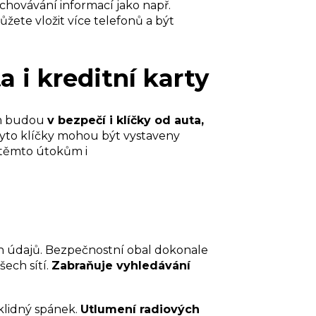
chovávání informací jako např.
žete vložit více telefonů a být
 i kreditní karty
em budou
v bezpečí i klíčky od auta,
 Tyto klíčky mohou být vystaveny
á těmto útokům i
ch údajů. Bezpečnostní obal dokonale
šech sítí.
Zabraňuje vyhledávání
 klidný spánek.
Utlumení radiových