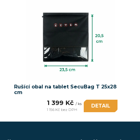
Rušící obal na tablet SecuBag T 25x28
cm
1 399 Kč
/ ks
DETAIL
1 156 Kč bez DPH
Měrná
cena: