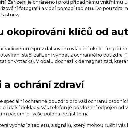
ítí
. Zařízení je chráněno i proti případnému vnitřnímu u
ování fotografií a videí pomocí tabletu. Do pouzdra mů
účastníky.
okopírování klíčů od auta
ní rádiovému čipu v dálkovém ovládání okolí, tím pád
o otevírání stačí zařízení vyndat z ochranného pouzdra.
-Station-Attacks). V obalu dochází k demagnetizaci, kter
 a ochrání zdraví
 je speciální ochranné pouzdro pro vaši ochranu osobní
le i další doklady. Váš telefon je po vložení odpojen od v
ím pádem je i vaše poloha nezjistitelná.
erá vychází z tabletu, a signálů, který mohou rušit i váš