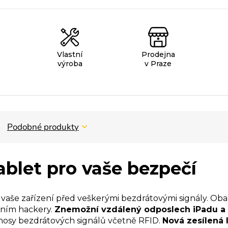
Vlastní
Prodejna
výroba
v Praze
Podobné produkty
ablet pro vaše bezpečí
še zařízení před veškerými bezdrátovými signály. Obal
ením hackery.
Znemožní vzdálený odposlech iPadu a d
nosy bezdrátových signálů včetně RFID.
Nová zesílená l