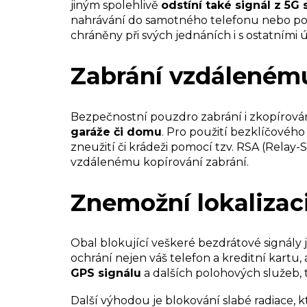
jiným spolehlivě
odstíní také signál z 5G s
nahrávání do samotného telefonu nebo pořiz
chráněny při svých jednáních i s ostatními 
Zabrání vzdálenému 
Bezpečnostní pouzdro zabrání i zkopírová
garáže či domu
. Pro použití bezklíčovéh
zneužití či krádeži pomocí tzv. RSA (Relay
vzdálenému kopírování zabrání.
Znemožní lokalizaci
Obal blokující veškeré bezdrátové signály
ochrání nejen váš telefon a kreditní kartu, a
GPS signálu
a dalších polohových služeb, t
Další výhodou je blokování slabé radiace, kt