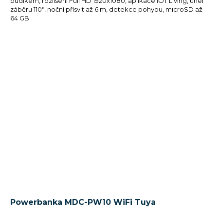
budíkem, rozlišení Full HD 1920x1080, aplikace IOT Living, úhel
záběru 110°, noční přísvit až 6 m, detekce pohybu, microSD až
64 GB
Powerbanka MDC-PW10 WiFi Tuya