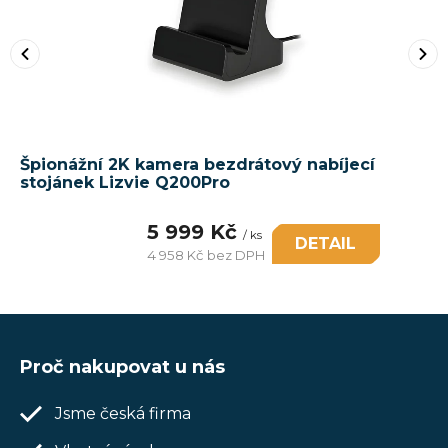
Špionážní 2K kamera bezdrátový nabíjecí
stojánek Lizvie Q200Pro
5 999 Kč
/ ks
DETAIL
4 958 Kč bez DPH
Měrná
cena:
Z
á
Proč nakupovat u nás
p
Jsme česká firma
a