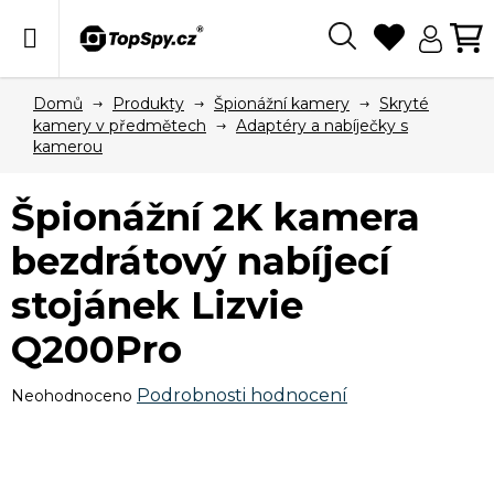
Přejít
na
obsah
Hledat
N
KO
Domů
Produkty
Špionážní kamery
Skryté
kamery v předmětech
Adaptéry a nabíječky s
kamerou
Špionážní 2K kamera
bezdrátový nabíjecí
stojánek Lizvie
Q200Pro
Průměrné
Podrobnosti hodnocení
Neohodnoceno
hodnocení
produktu
je
0,0