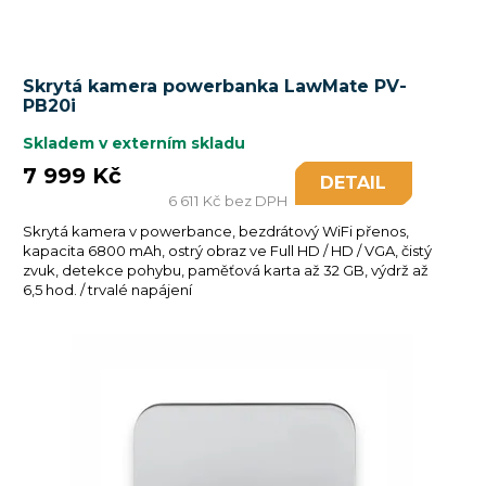
Skrytá kamera powerbanka LawMate PV-
PB20i
Skladem v externím skladu
7 999 Kč
DETAIL
6 611 Kč bez DPH
Skrytá kamera v powerbance, bezdrátový WiFi přenos,
kapacita 6800 mAh, ostrý obraz ve Full HD / HD / VGA, čistý
zvuk, detekce pohybu, paměťová karta až 32 GB, výdrž až
6,5 hod. / trvalé napájení