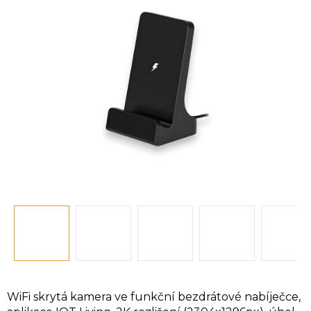
z
5
hvězdiček.
WiFi skrytá kamera ve funkční bezdrátové nabíječce,