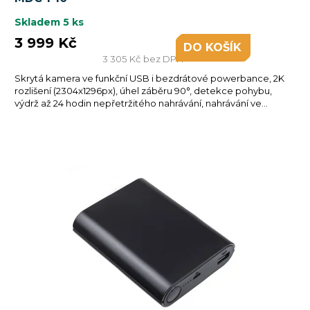
Skladem
5 ks
3 999 Kč
DO KOŠÍKU
3 305 Kč bez DPH
Skrytá kamera ve funkční USB i bezdrátové powerbance, 2K
rozlišení (2304x1296px), úhel záběru 90°, detekce pohybu,
výdrž až 24 hodin nepřetržitého nahrávání, nahrávání ve...