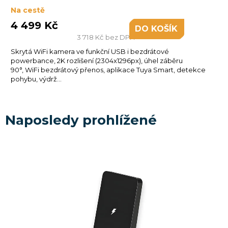
Na cestě
4 499 Kč
DO KOŠÍKU
3 718 Kč bez DPH
Skrytá WiFi kamera ve funkční USB i bezdrátové
powerbance, 2K rozlišení (2304x1296px), úhel záběru
90°, WiFi bezdrátový přenos, aplikace Tuya Smart, detekce
pohybu, výdrž...
Naposledy prohlížené