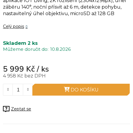
aplikace IOT Living,
2K rozlišení (2304x1296px)
, úhel
záběru 140°, noční přísvit až 6 m, detekce pohybu,
nastavitelný úhel objektivu, microSD až 128 GB
Celý popis
Skladem
2 ks
10.8.2026
5 999 Kč
/ ks
4 958 Kč bez DPH
Měrná cena:
DO KOŠÍKU
Zeptat se