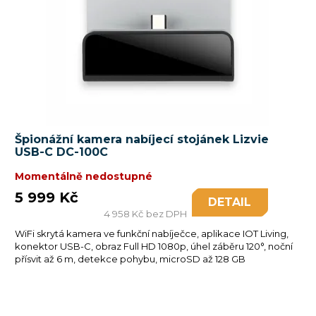
Špionážní kamera nabíjecí stojánek Lizvie
USB-C DC-100C
Momentálně nedostupné
5 999 Kč
DETAIL
4 958 Kč bez DPH
WiFi skrytá kamera ve funkční nabíječce, aplikace IOT Living,
konektor USB-C, obraz Full HD 1080p, úhel záběru 120°, noční
přísvit až 6 m, detekce pohybu, microSD až 128 GB