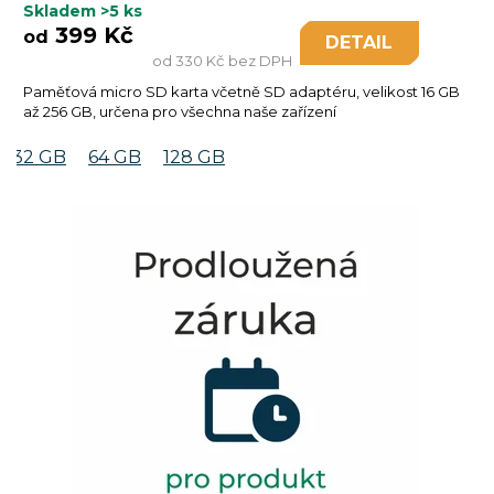
Skladem
>5 ks
399 Kč
od
DETAIL
od 330 Kč bez DPH
Paměťová micro SD karta včetně SD adaptéru, velikost 16 GB
až 256 GB, určena pro všechna naše zařízení
32 GB
64 GB
128 GB