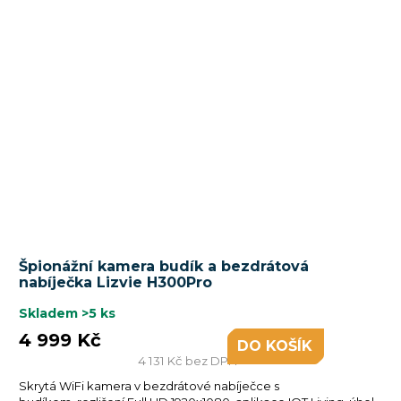
Špionážní kamera budík a bezdrátová
nabíječka Lizvie H300Pro
Skladem
>5 ks
4 999 Kč
DO KOŠÍKU
4 131 Kč bez DPH
Skrytá WiFi kamera v bezdrátové nabíječce s