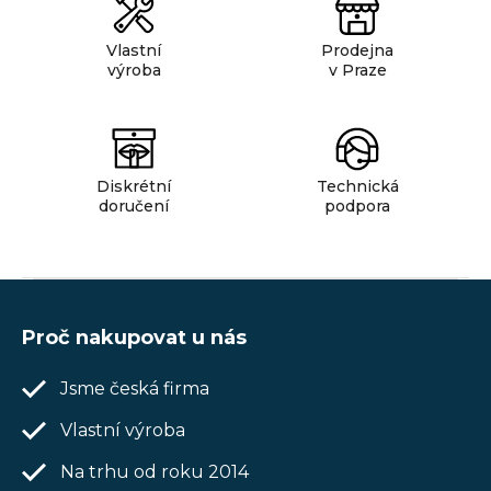
v
ý
Vlastní
Prodejna
výroba
v Praze
p
i
s
u
Diskrétní
Technická
doručení
podpora
Z
á
Proč nakupovat u nás
p
Jsme česká firma
a
t
Vlastní výroba
í
Na trhu od roku 2014