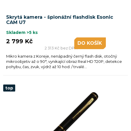
Skrytá kamera - špionážní flashdisk Esonic
CAM U7
Skladem
>5 ks
2 799 Kč
DO KOŠÍKU
2 313 Kč bez DPH
Mikro kamera z Koreje, nenápadný černý flash disk, otočný
mikroobjetiv až o 90°, vynikající obraz Real HD 720P, detekce
pohybu, čas, zvuk, výdrž až 10 hod. / trvalé...
top