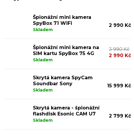
V
Špionážní mini kamera
ý
SpyBox 71 WiFi
2 990 Kč
p
Skladem
i
Špionážní mini kamera na
s
3 990 Kč
SIM kartu SpyBox 75 4G
2 990 Kč
p
Skladem
r
o
Skrytá kamera SpyCam
Soundbar Sony
d
15 999 Kč
Skladem
u
k
Skrytá kamera - špionážní
t
flashdisk Esonic CAM U7
2 799 Kč
Skladem
ů