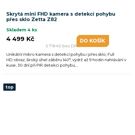
Skrytá mini FHD kamera s detekcí pohybu
přes sklo Zetta Z82
Skladem
4 ks
4 499 Kč
DO KOŠÍKU
3 718 Kč bez DPH
Unikátní mikro kamera s detekcí pohybu i přes sklo, Full
HD obraz, široký úhel záběru 140°, výdrž až 9 hodin nahrávání v
kuse, 30 dní při PIR detekci pohybu,...
top