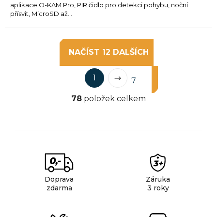
aplikace O-KAM Pro, PIR čidlo pro detekci pohybu, noční
přísvit, MicroSD až...
NAČÍST 12 DALŠÍCH
S
O
1
t
7
v
r
78
položek celkem
l
á
á
n
k
d
o
a
v
c
á
í
n
p
í
Doprava
Záruka
r
zdarma
3 roky
v
k
y