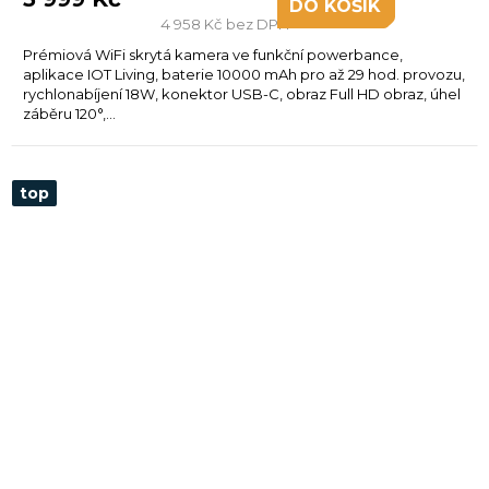
DO KOŠÍKU
4 958 Kč bez DPH
Prémiová WiFi skrytá kamera ve funkční powerbance,
aplikace IOT Living, baterie 10000 mAh pro až 29 hod. provozu,
rychlonabíjení 18W, konektor USB-C, obraz Full HD obraz, úhel
záběru 120°,...
top