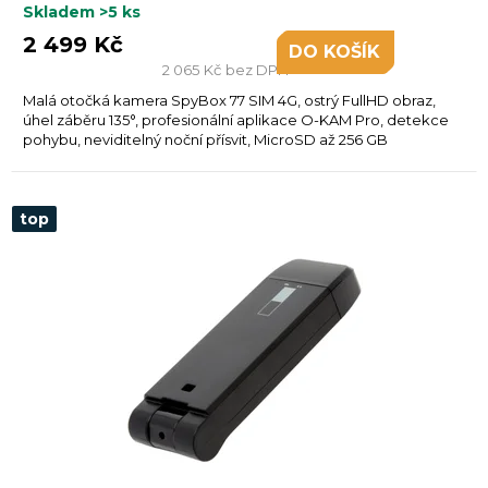
Skladem
>5 ks
2 499 Kč
DO KOŠÍKU
2 065 Kč bez DPH
Malá otočká kamera SpyBox 77 SIM 4G, ostrý FullHD obraz,
úhel záběru 135°, profesionální aplikace O-KAM Pro, detekce
pohybu, neviditelný noční přísvit, MicroSD až 256 GB
top