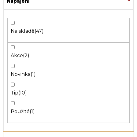
Napájení
Na skladě
47
Akce
2
Novinka
1
Tip
10
Použité
1
Ř