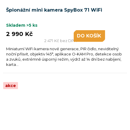
Špionážní mini kamera SpyBox 71 WiFi
Skladem
>5 ks
2 990 Kč
DO KOŠÍKU
2 471 Kč bez DPH
Miniaturní WiFi kamera nové generace, PIR čidlo, neviditelný
noční přísvit, objektiv 145°, aplikace O-KAM Pro, detekce osob
a zvuků, extrémně úsporný režim, výdrž až 14 dní bez nabíjení,
karta...
akce