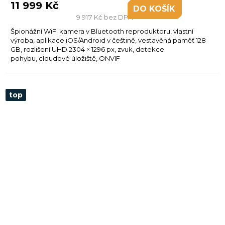
11 999 Kč
DO KOŠÍKU
9 917 Kč bez DPH
Špionážní WiFi kamera v Bluetooth reproduktoru, vlastní
výroba, aplikace iOS/Android v češtině, vestavěná paměť 128
GB, rozlišení UHD 2304 × 1296 px, zvuk, detekce
pohybu, cloudové úložiště, ONVIF
top