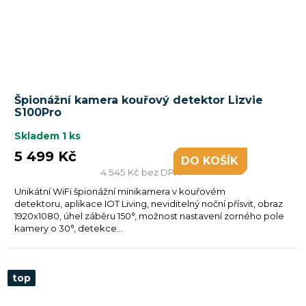
Špionážní kamera kouřový detektor Lizvie
S100Pro
Skladem
1 ks
5 499 Kč
DO KOŠÍKU
4 545 Kč bez DPH
Unikátní WiFi špionážní minikamera v kouřovém
detektoru, aplikace IOT Living, neviditelný noční přísvit, obraz
1920x1080, úhel záběru 150°, možnost nastavení zorného pole
kamery o 30°, detekce...
top