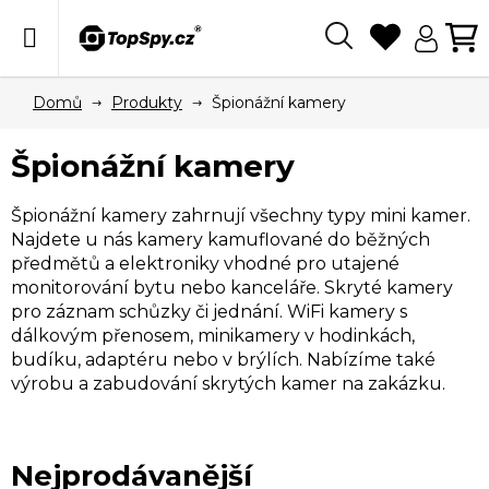
Přejít
na
obsah
Hledat
N
KO
Domů
Produkty
Špionážní kamery
Špionážní kamery
Špionážní kamery zahrnují všechny typy mini kamer.
Najdete u nás kamery kamuflované do běžných
předmětů a elektroniky vhodné pro utajené
monitorování bytu nebo kanceláře. Skryté kamery
pro záznam schůzky či jednání. WiFi kamery s
dálkovým přenosem, minikamery v hodinkách,
budíku, adaptéru nebo v brýlích. Nabízíme také
výrobu a zabudování skrytých kamer na zakázku.
Nejprodávanější