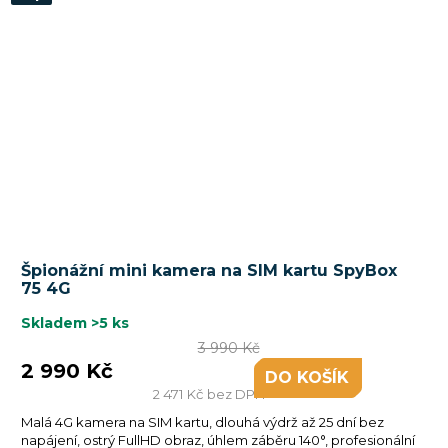
Průměrné
Špionážní mini kamera na SIM kartu SpyBox
hodnocení
75 4G
produktu
je
Skladem
>5 ks
5,0
3 990 Kč
z
2 990 Kč
DO KOŠÍKU
5
2 471 Kč bez DPH
hvězdiček.
Malá 4G kamera na SIM kartu, dlouhá výdrž až 25 dní bez
napájení, ostrý FullHD obraz, úhlem záběru 140°, profesionální