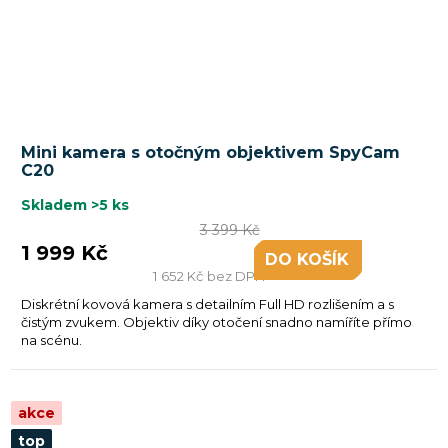
Mini kamera s otočným objektivem SpyCam
C20
Skladem
>5 ks
3 399 Kč
1 999 Kč
DO KOŠÍKU
1 652 Kč bez DPH
Diskrétní kovová kamera s detailním Full HD rozlišením a s
čistým zvukem. Objektiv díky otočení snadno namíříte přímo
na scénu.
akce
top