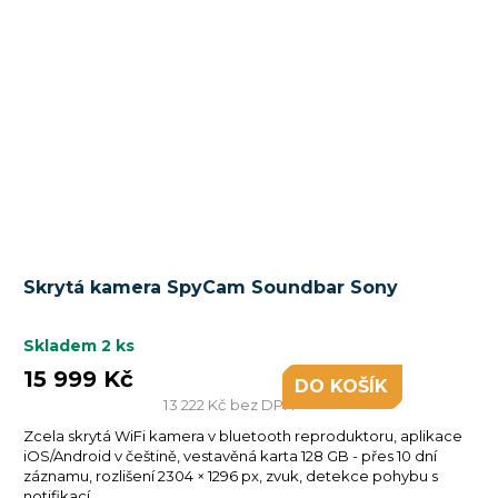
Průměrné
Skrytá kamera SpyCam Soundbar Sony
hodnocení
produktu
je
Skladem
2 ks
5,0
15 999 Kč
DO KOŠÍKU
z
13 222 Kč bez DPH
5
Zcela skrytá WiFi kamera v bluetooth reproduktoru, aplikace
hvězdiček.
iOS/Android v češtině, vestavěná karta 128 GB - přes 10 dní
záznamu, rozlišení 2304 × 1296 px, zvuk, detekce pohybu s
notifikací,...