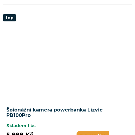
top
Špionážní kamera powerbanka Lizvie
PB100Pro
Skladem
1 ks
5 999 Kč