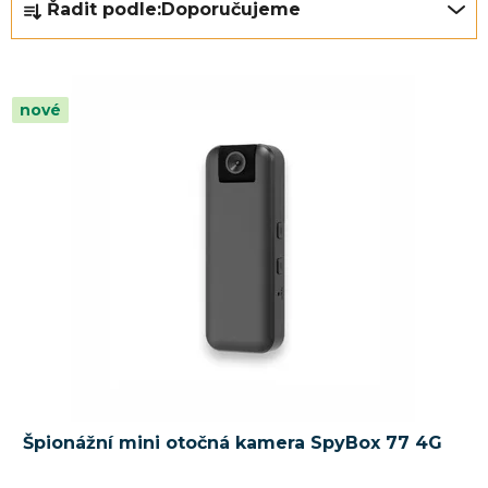
Řadit podle:
Doporučujeme
a
z
e
nové
n
í
p
r
o
d
u
k
t
ů
Špionážní mini otočná kamera SpyBox 77 4G