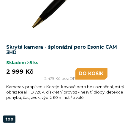
Skrytá kamera - špionážní pero Esonic CAM
3HD
Skladem
>5 ks
2 999 Kč
DO KOŠÍKU
2 479 Kč bez DPH
Kamera v propisce z Koreje, kovové pero bez označení, ostrý
obraz Real HD 720P, diskrétní provoz - nesvítí diody, detekce
pohybu, čas, zvuk, výdrž 60 minut / trvalé...
top