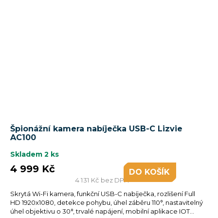
Špionážní kamera nabíječka USB-C Lizvie
AC100
Skladem
2 ks
4 999 Kč
DO KOŠÍKU
4 131 Kč bez DPH
Skrytá Wi-Fi kamera, funkční USB-C nabíječka, rozlišení Full
HD 1920x1080, detekce pohybu, úhel záběru 110°, nastavitelný
úhel objektivu o 30°, trvalé napájení, mobilní aplikace IOT...